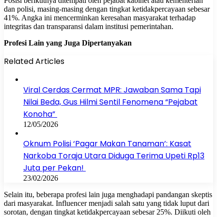
Posisi berikutnya ditempati oleh pejabat kabinet atau kementerian
dan polisi, masing-masing dengan tingkat ketidakpercayaan sebesar
41%. Angka ini mencerminkan keresahan masyarakat terhadap
integritas dan transparansi dalam institusi pemerintahan.
Profesi Lain yang Juga Dipertanyakan
Related Articles
Viral Cerdas Cermat MPR: Jawaban Sama Tapi
Nilai Beda, Gus Hilmi Sentil Fenomena “Pejabat
Konoha”
12/05/2026
Oknum Polisi ‘Pagar Makan Tanaman’: Kasat
Narkoba Toraja Utara Diduga Terima Upeti Rp13
Juta per Pekan!
23/02/2026
Selain itu, beberapa profesi lain juga menghadapi pandangan skeptis
dari masyarakat. Influencer menjadi salah satu yang tidak luput dari
sorotan, dengan tingkat ketidakpercayaan sebesar 25%. Diikuti oleh