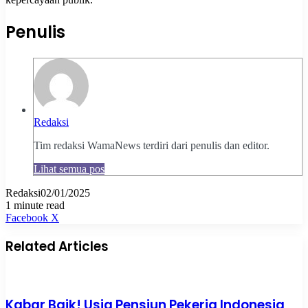
Penulis
Redaksi
Tim redaksi WamaNews terdiri dari penulis dan editor.
Lihat semua pos
Redaksi
02/01/2025
1 minute read
Pinterest
WhatsApp
Share
Print
Facebook
X
via
Email
Related Articles
Kabar Baik! Usia Pensiun Pekerja Indonesia