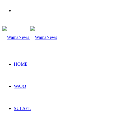
Search
for
HOME
WAJO
SULSEL