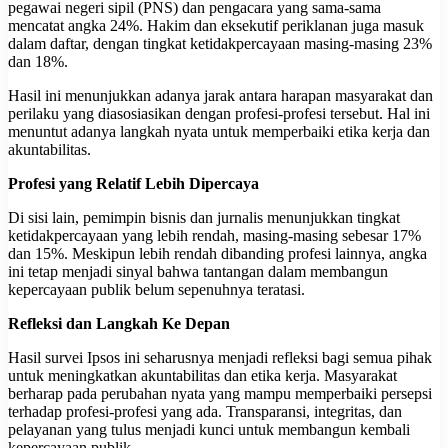
pegawai negeri sipil (PNS) dan pengacara yang sama-sama
mencatat angka 24%. Hakim dan eksekutif periklanan juga masuk
dalam daftar, dengan tingkat ketidakpercayaan masing-masing 23%
dan 18%.
Hasil ini menunjukkan adanya jarak antara harapan masyarakat dan
perilaku yang diasosiasikan dengan profesi-profesi tersebut. Hal ini
menuntut adanya langkah nyata untuk memperbaiki etika kerja dan
akuntabilitas.
Profesi yang Relatif Lebih Dipercaya
Di sisi lain, pemimpin bisnis dan jurnalis menunjukkan tingkat
ketidakpercayaan yang lebih rendah, masing-masing sebesar 17%
dan 15%. Meskipun lebih rendah dibanding profesi lainnya, angka
ini tetap menjadi sinyal bahwa tantangan dalam membangun
kepercayaan publik belum sepenuhnya teratasi.
Refleksi dan Langkah Ke Depan
Hasil survei Ipsos ini seharusnya menjadi refleksi bagi semua pihak
untuk meningkatkan akuntabilitas dan etika kerja. Masyarakat
berharap pada perubahan nyata yang mampu memperbaiki persepsi
terhadap profesi-profesi yang ada. Transparansi, integritas, dan
pelayanan yang tulus menjadi kunci untuk membangun kembali
kepercayaan publik.