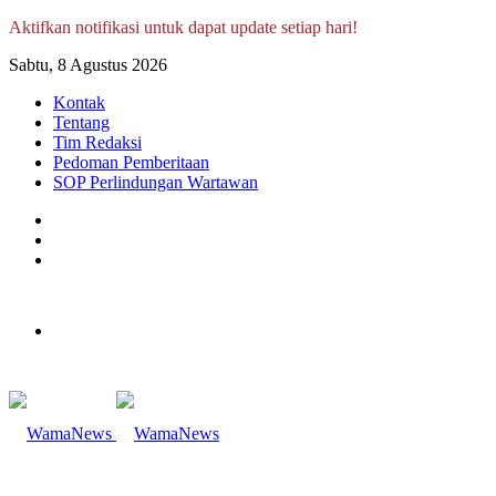
Aktifkan notifikasi untuk dapat update setiap hari!
Sabtu, 8 Agustus 2026
Kontak
Tentang
Tim Redaksi
Pedoman Pemberitaan
SOP Perlindungan Wartawan
Log
In
Random
Article
Sidebar
Menu