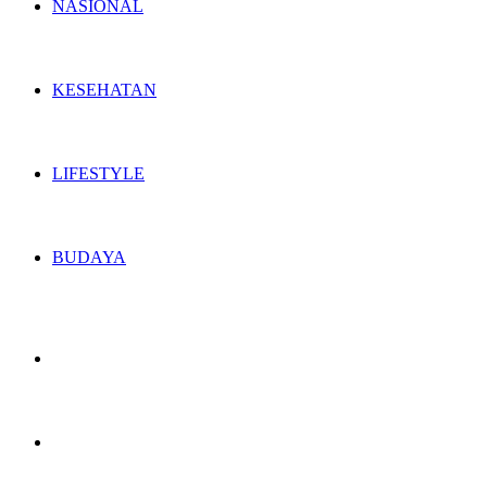
NASIONAL
KESEHATAN
LIFESTYLE
BUDAYA
Switch
skin
Search