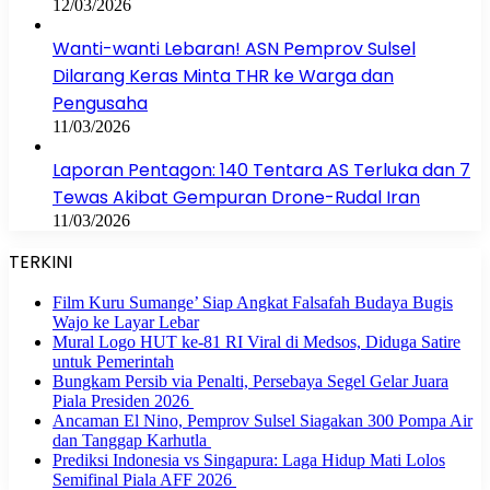
12/03/2026
Wanti-wanti Lebaran! ASN Pemprov Sulsel
Dilarang Keras Minta THR ke Warga dan
Pengusaha
11/03/2026
Laporan Pentagon: 140 Tentara AS Terluka dan 7
Tewas Akibat Gempuran Drone-Rudal Iran
11/03/2026
TERKINI
Film Kuru Sumange’ Siap Angkat Falsafah Budaya Bugis
Wajo ke Layar Lebar
Mural Logo HUT ke-81 RI Viral di Medsos, Diduga Satire
untuk Pemerintah
Bungkam Persib via Penalti, Persebaya Segel Gelar Juara
Piala Presiden 2026
Ancaman El Nino, Pemprov Sulsel Siagakan 300 Pompa Air
dan Tanggap Karhutla
Prediksi Indonesia vs Singapura: Laga Hidup Mati Lolos
Semifinal Piala AFF 2026