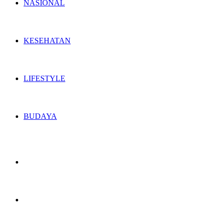
NASIONAL
KESEHATAN
LIFESTYLE
BUDAYA
Switch
skin
Search