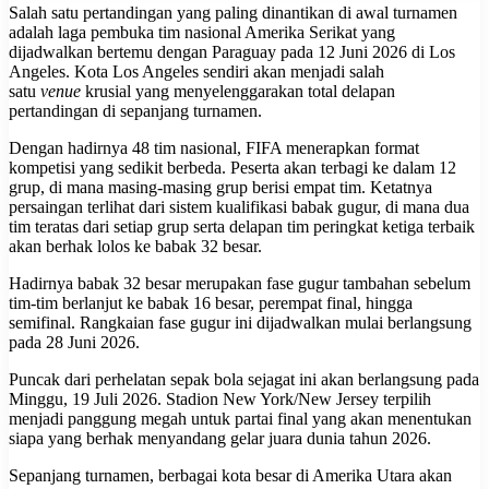
Salah satu pertandingan yang paling dinantikan di awal turnamen
adalah laga pembuka tim nasional Amerika Serikat yang
dijadwalkan bertemu dengan Paraguay pada 12 Juni 2026 di Los
Angeles. Kota Los Angeles sendiri akan menjadi salah
satu
venue
krusial yang menyelenggarakan total delapan
pertandingan di sepanjang turnamen.
Dengan hadirnya 48 tim nasional, FIFA menerapkan format
kompetisi yang sedikit berbeda. Peserta akan terbagi ke dalam 12
grup, di mana masing-masing grup berisi empat tim. Ketatnya
persaingan terlihat dari sistem kualifikasi babak gugur, di mana dua
tim teratas dari setiap grup serta delapan tim peringkat ketiga terbaik
akan berhak lolos ke babak 32 besar.
Hadirnya babak 32 besar merupakan fase gugur tambahan sebelum
tim-tim berlanjut ke babak 16 besar, perempat final, hingga
semifinal. Rangkaian fase gugur ini dijadwalkan mulai berlangsung
pada 28 Juni 2026.
Puncak dari perhelatan sepak bola sejagat ini akan berlangsung pada
Minggu, 19 Juli 2026. Stadion New York/New Jersey terpilih
menjadi panggung megah untuk partai final yang akan menentukan
siapa yang berhak menyandang gelar juara dunia tahun 2026.
Sepanjang turnamen, berbagai kota besar di Amerika Utara akan