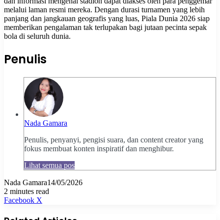
dan informasi mengenai stadion dapat diakses oleh para penggemar
melalui laman resmi mereka. Dengan durasi turnamen yang lebih
panjang dan jangkauan geografis yang luas, Piala Dunia 2026 siap
memberikan pengalaman tak terlupakan bagi jutaan pecinta sepak
bola di seluruh dunia.
Penulis
Nada Gamara
Penulis, penyanyi, pengisi suara, dan content creator yang
fokus membuat konten inspiratif dan menghibur.
Lihat semua pos
Nada Gamara
14/05/2026
2 minutes read
Pinterest
WhatsApp
Share
Print
Facebook
X
via
Email