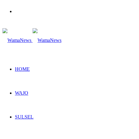
Search
for
HOME
WAJO
SULSEL