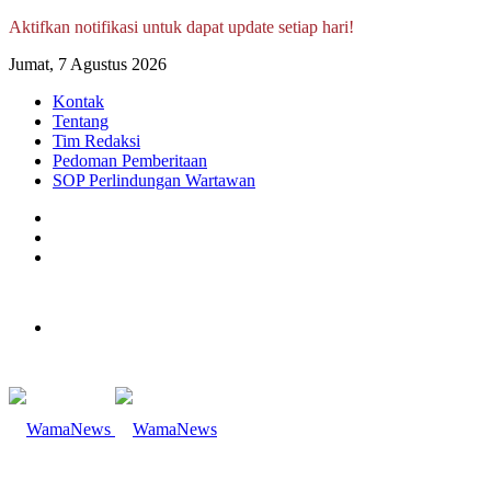
Aktifkan notifikasi untuk dapat update setiap hari!
Jumat, 7 Agustus 2026
Kontak
Tentang
Tim Redaksi
Pedoman Pemberitaan
SOP Perlindungan Wartawan
Log
In
Random
Article
Sidebar
Menu