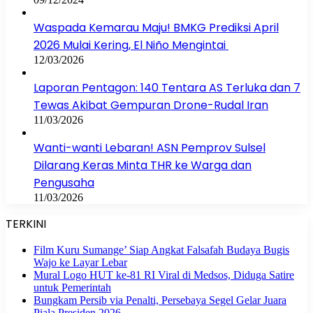
Waspada Kemarau Maju! BMKG Prediksi April
2026 Mulai Kering, El Niño Mengintai
12/03/2026
Laporan Pentagon: 140 Tentara AS Terluka dan 7
Tewas Akibat Gempuran Drone-Rudal Iran
11/03/2026
Wanti-wanti Lebaran! ASN Pemprov Sulsel
Dilarang Keras Minta THR ke Warga dan
Pengusaha
11/03/2026
TERKINI
Film Kuru Sumange’ Siap Angkat Falsafah Budaya Bugis
Wajo ke Layar Lebar
Mural Logo HUT ke-81 RI Viral di Medsos, Diduga Satire
untuk Pemerintah
Bungkam Persib via Penalti, Persebaya Segel Gelar Juara
Piala Presiden 2026