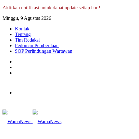
Aktifkan notifikasi untuk dapat update setiap hari!
Minggu, 9 Agustus 2026
Kontak
Tentang
Tim Redaksi
Pedoman Pemberitaan
SOP Perlindungan Wartawan
Log
In
Random
Article
Sidebar
Menu