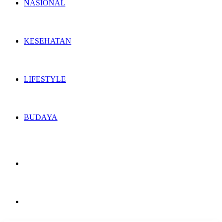
NASIONAL
KESEHATAN
LIFESTYLE
BUDAYA
Switch
skin
Search