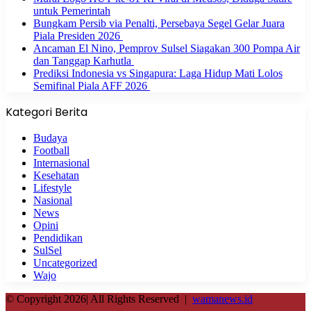
untuk Pemerintah
Bungkam Persib via Penalti, Persebaya Segel Gelar Juara
Piala Presiden 2026
Ancaman El Nino, Pemprov Sulsel Siagakan 300 Pompa Air
dan Tanggap Karhutla
Prediksi Indonesia vs Singapura: Laga Hidup Mati Lolos
Semifinal Piala AFF 2026
Kategori Berita
Budaya
Football
Internasional
Kesehatan
Lifestyle
Nasional
News
Opini
Pendidikan
SulSel
Uncategorized
Wajo
© Copyright 2026| All Rights Reserved |
wamanews.id