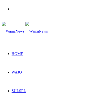
Search
for
HOME
WAJO
SULSEL