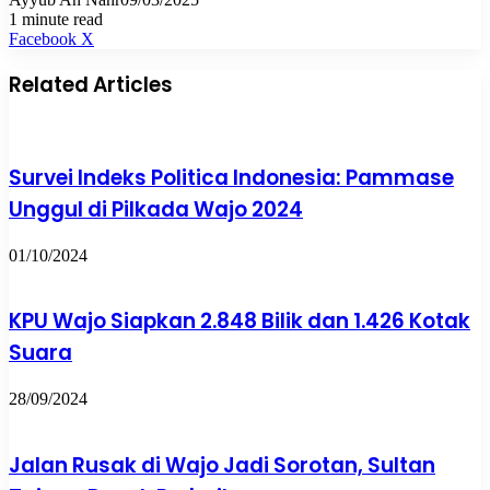
1 minute read
Pinterest
WhatsApp
Share
Print
Facebook
X
via
Email
Related Articles
Survei Indeks Politica Indonesia: Pammase
Unggul di Pilkada Wajo 2024
01/10/2024
KPU Wajo Siapkan 2.848 Bilik dan 1.426 Kotak
Suara
28/09/2024
Jalan Rusak di Wajo Jadi Sorotan, Sultan