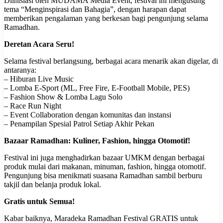
Diinisiasi oleh MUDAMA Media Event, festival ini mengusung
tema “Menginspirasi dan Bahagia”, dengan harapan dapat
memberikan pengalaman yang berkesan bagi pengunjung selama
Ramadhan.
Deretan Acara Seru!
Selama festival berlangsung, berbagai acara menarik akan digelar, di
antaranya:
– Hiburan Live Music
– Lomba E-Sport (ML, Free Fire, E-Football Mobile, PES)
– Fashion Show & Lomba Lagu Solo
– Race Run Night
– Event Collaboration dengan komunitas dan instansi
– Penampilan Spesial Patrol Setiap Akhir Pekan
Bazaar Ramadhan: Kuliner, Fashion, hingga Otomotif!
Festival ini juga menghadirkan bazaar UMKM dengan berbagai
produk mulai dari makanan, minuman, fashion, hingga otomotif.
Pengunjung bisa menikmati suasana Ramadhan sambil berburu
takjil dan belanja produk lokal.
Gratis untuk Semua!
Kabar baiknya, Maradeka Ramadhan Festival GRATIS untuk