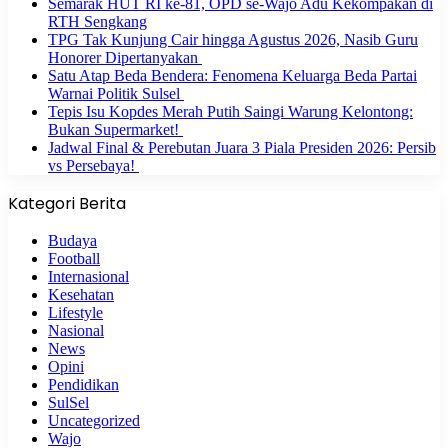
Semarak HUT RI ke-81, OPD se-Wajo Adu Kekompakan di
RTH Sengkang
TPG Tak Kunjung Cair hingga Agustus 2026, Nasib Guru
Honorer Dipertanyakan
Satu Atap Beda Bendera: Fenomena Keluarga Beda Partai
Warnai Politik Sulsel
Tepis Isu Kopdes Merah Putih Saingi Warung Kelontong:
Bukan Supermarket!
Jadwal Final & Perebutan Juara 3 Piala Presiden 2026: Persib
vs Persebaya!
Kategori Berita
Budaya
Football
Internasional
Kesehatan
Lifestyle
Nasional
News
Opini
Pendidikan
SulSel
Uncategorized
Wajo