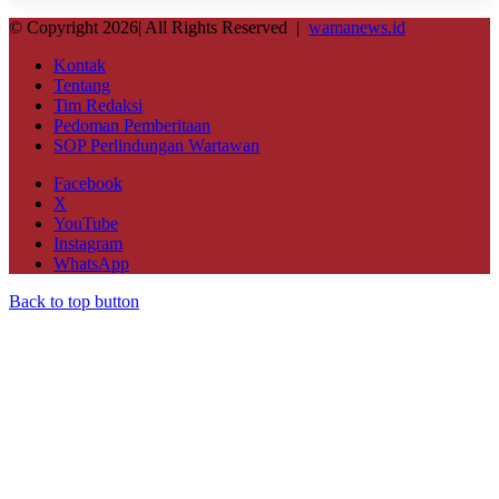
© Copyright 2026| All Rights Reserved |
wamanews.id
Kontak
Tentang
Tim Redaksi
Pedoman Pemberitaan
SOP Perlindungan Wartawan
Facebook
X
YouTube
Instagram
WhatsApp
Back to top button