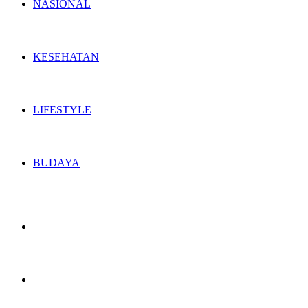
NASIONAL
KESEHATAN
LIFESTYLE
BUDAYA
Switch
skin
Search