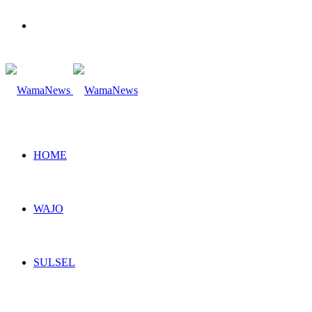
Search
for
HOME
WAJO
SULSEL