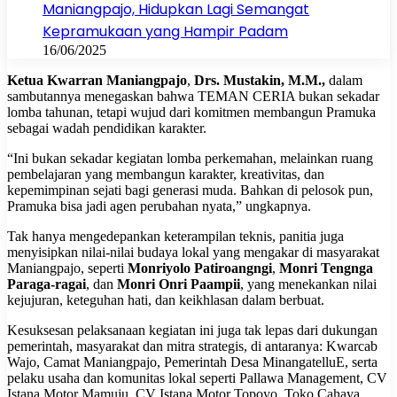
Maniangpajo, Hidupkan Lagi Semangat
Kepramukaan yang Hampir Padam
16/06/2025
Ketua Kwarran Maniangpajo
,
Drs. Mustakin, M.M.,
dalam
sambutannya menegaskan bahwa TEMAN CERIA bukan sekadar
lomba tahunan, tetapi wujud dari komitmen membangun Pramuka
sebagai wadah pendidikan karakter.
“Ini bukan sekadar kegiatan lomba perkemahan, melainkan ruang
pembelajaran yang membangun karakter, kreativitas, dan
kepemimpinan sejati bagi generasi muda. Bahkan di pelosok pun,
Pramuka bisa jadi agen perubahan nyata,” ungkapnya.
Tak hanya mengedepankan keterampilan teknis, panitia juga
menyisipkan nilai-nilai budaya lokal yang mengakar di masyarakat
Maniangpajo, seperti
Monriyolo Patiroangngi
,
Monri Tengnga
Paraga-ragai
, dan
Monri Onri Paampii
, yang menekankan nilai
kejujuran, keteguhan hati, dan keikhlasan dalam berbuat.
Kesuksesan pelaksanaan kegiatan ini juga tak lepas dari dukungan
pemerintah, masyarakat dan mitra strategis, di antaranya: Kwarcab
Wajo, Camat Maniangpajo, Pemerintah Desa MinangatelluE, serta
pelaku usaha dan komunitas lokal seperti Pallawa Management, CV
Istana Motor Mamuju, CV Istana Motor Topoyo, Toko Cahaya