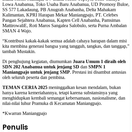
Lowa Anabanua, Toko Usaha Baru Anabanua, UD Promosy Buloe,
SS 577 Lakadaung, PB Anugrah Anabanha, Delta Mahakam
Kalimantan, KPRI Harapan Mekar Maniangpajo, PT. Celebes
Pangan Sejahtera Anabanua, Kapten Cell Anabanha, Pamsimas
MattirowaliE, Roti Maros Sangalea Salobulo, serta Purna Ambalan
SMAN 4 Wajo.
“Kontribusi kakak-kakak semua adalah cahaya harapan dalam misi
kita membina generasi bangsa yang tangguh, tangkas, dan tanggap,”
tambah Mustakin.
Di penghujung kegiatan, diumumkan
Juara Umum 1 diraih oleh
SDN 202 Anabanua
untuk jenjang SD
dan
SMPN 1
Maniangpajo untuk jenjang SMP
. Prestasi ini disambut antusias
oleh seluruh peserta dan pembina.
TEMAN CERIA 2025
meninggalkan kesan mendalam, bukan
hanya karena kemeriahannya, tetapi karena substansinya yang
menghidupkan kembali semangat kebersamaan, nasionalisme, dan
nilai-nilai luhur Pramuka di Kecamatan Maniangpajo.
*Kwarran Maniangpajo
Penulis