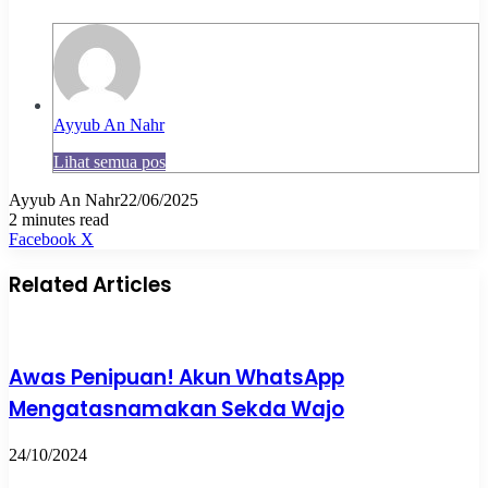
Ayyub An Nahr
Lihat semua pos
Ayyub An Nahr
22/06/2025
2 minutes read
Pinterest
WhatsApp
Share
Print
Facebook
X
via
Email
Related Articles
Awas Penipuan! Akun WhatsApp
Mengatasnamakan Sekda Wajo
24/10/2024