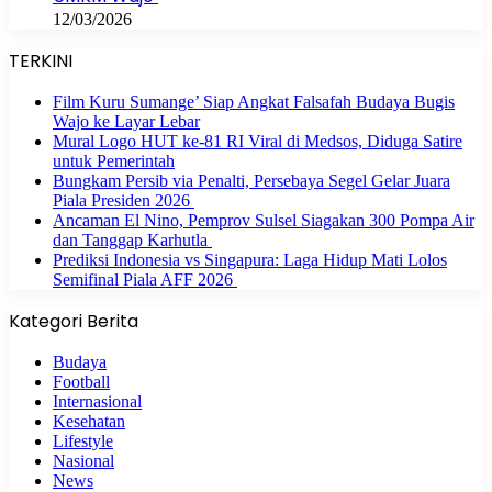
12/03/2026
TERKINI
Film Kuru Sumange’ Siap Angkat Falsafah Budaya Bugis
Wajo ke Layar Lebar
Mural Logo HUT ke-81 RI Viral di Medsos, Diduga Satire
untuk Pemerintah
Bungkam Persib via Penalti, Persebaya Segel Gelar Juara
Piala Presiden 2026
Ancaman El Nino, Pemprov Sulsel Siagakan 300 Pompa Air
dan Tanggap Karhutla
Prediksi Indonesia vs Singapura: Laga Hidup Mati Lolos
Semifinal Piala AFF 2026
Kategori Berita
Budaya
Football
Internasional
Kesehatan
Lifestyle
Nasional
News