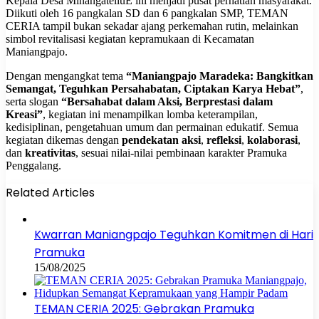
Kepala Desa MinangatelluE ini menjadi pusat perhatian masyarakat.
Diikuti oleh 16 pangkalan SD dan 6 pangkalan SMP, TEMAN
CERIA tampil bukan sekadar ajang perkemahan rutin, melainkan
simbol revitalisasi kegiatan kepramukaan di Kecamatan
Maniangpajo.
Dengan mengangkat tema
“Maniangpajo Maradeka: Bangkitkan
Semangat, Teguhkan Persahabatan, Ciptakan Karya Hebat”
,
serta slogan
“Bersahabat dalam Aksi, Berprestasi dalam
Kreasi”
, kegiatan ini menampilkan lomba keterampilan,
kedisiplinan, pengetahuan umum dan permainan edukatif. Semua
kegiatan dikemas dengan
pendekatan aksi
,
refleksi
,
kolaborasi
,
dan
kreativitas
, sesuai nilai-nilai pembinaan karakter Pramuka
Penggalang.
Related Articles
Kwarran Maniangpajo Teguhkan Komitmen di Hari
Pramuka
15/08/2025
TEMAN CERIA 2025: Gebrakan Pramuka