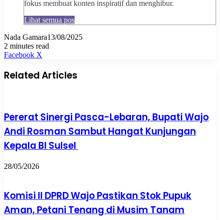
fokus membuat konten inspiratif dan menghibur.
Lihat semua pos
Nada Gamara
13/08/2025
2 minutes read
Pinterest
WhatsApp
Share
Print
Facebook
X
via
Email
Related Articles
Pererat Sinergi Pasca-Lebaran, Bupati Wajo
Andi Rosman Sambut Hangat Kunjungan
Kepala BI Sulsel
28/05/2026
Komisi II DPRD Wajo Pastikan Stok Pupuk
Aman, Petani Tenang di Musim Tanam