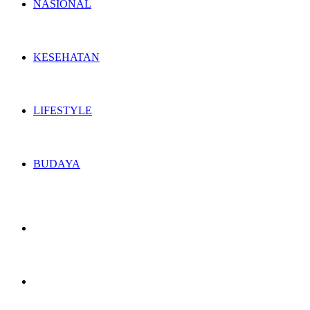
NASIONAL
KESEHATAN
LIFESTYLE
BUDAYA
Switch
skin
Search