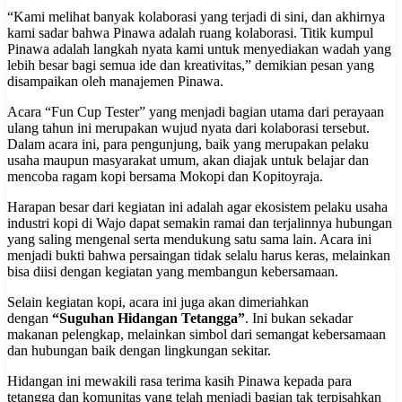
“Kami melihat banyak kolaborasi yang terjadi di sini, dan akhirnya
kami sadar bahwa Pinawa adalah ruang kolaborasi. Titik kumpul
Pinawa adalah langkah nyata kami untuk menyediakan wadah yang
lebih besar bagi semua ide dan kreativitas,” demikian pesan yang
disampaikan oleh manajemen Pinawa.
Acara “Fun Cup Tester” yang menjadi bagian utama dari perayaan
ulang tahun ini merupakan wujud nyata dari kolaborasi tersebut.
Dalam acara ini, para pengunjung, baik yang merupakan pelaku
usaha maupun masyarakat umum, akan diajak untuk belajar dan
mencoba ragam kopi bersama Mokopi dan Kopitoyraja.
Harapan besar dari kegiatan ini adalah agar ekosistem pelaku usaha
industri kopi di Wajo dapat semakin ramai dan terjalinnya hubungan
yang saling mengenal serta mendukung satu sama lain. Acara ini
menjadi bukti bahwa persaingan tidak selalu harus keras, melainkan
bisa diisi dengan kegiatan yang membangun kebersamaan.
Selain kegiatan kopi, acara ini juga akan dimeriahkan
dengan
“Suguhan Hidangan Tetangga”
. Ini bukan sekadar
makanan pelengkap, melainkan simbol dari semangat kebersamaan
dan hubungan baik dengan lingkungan sekitar.
Hidangan ini mewakili rasa terima kasih Pinawa kepada para
tetangga dan komunitas yang telah menjadi bagian tak terpisahkan