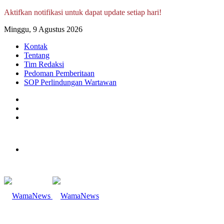
Aktifkan notifikasi untuk dapat update setiap hari!
Minggu, 9 Agustus 2026
Kontak
Tentang
Tim Redaksi
Pedoman Pemberitaan
SOP Perlindungan Wartawan
Log
In
Random
Article
Sidebar
Menu