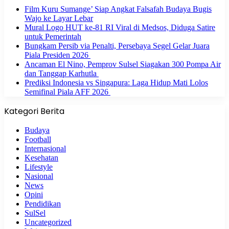
Film Kuru Sumange’ Siap Angkat Falsafah Budaya Bugis
Wajo ke Layar Lebar
Mural Logo HUT ke-81 RI Viral di Medsos, Diduga Satire
untuk Pemerintah
Bungkam Persib via Penalti, Persebaya Segel Gelar Juara
Piala Presiden 2026
Ancaman El Nino, Pemprov Sulsel Siagakan 300 Pompa Air
dan Tanggap Karhutla
Prediksi Indonesia vs Singapura: Laga Hidup Mati Lolos
Semifinal Piala AFF 2026
Kategori Berita
Budaya
Football
Internasional
Kesehatan
Lifestyle
Nasional
News
Opini
Pendidikan
SulSel
Uncategorized