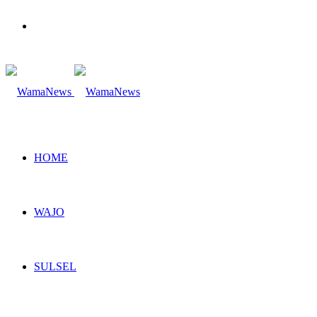
Search
for
HOME
WAJO
SULSEL