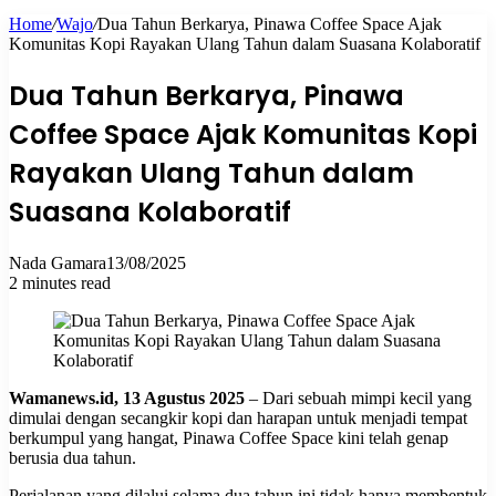
Home
/
Wajo
/
Dua Tahun Berkarya, Pinawa Coffee Space Ajak
for
Komunitas Kopi Rayakan Ulang Tahun dalam Suasana Kolaboratif
Dua Tahun Berkarya, Pinawa
Coffee Space Ajak Komunitas Kopi
Rayakan Ulang Tahun dalam
Suasana Kolaboratif
Nada Gamara
13/08/2025
2 minutes read
Wamanews.id, 13 Agustus 2025
– Dari sebuah mimpi kecil yang
dimulai dengan secangkir kopi dan harapan untuk menjadi tempat
berkumpul yang hangat, Pinawa Coffee Space kini telah genap
berusia dua tahun.
Perjalanan yang dilalui selama dua tahun ini tidak hanya membentuk