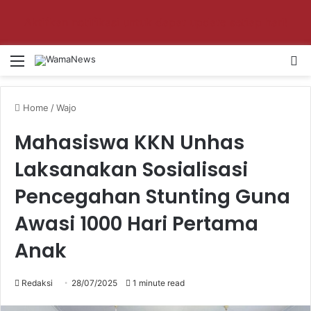
Aktifkan notifikasi untuk dapat update setiap hari!
Menu
Se
Home
/
Wajo
Mahasiswa KKN Unhas
Laksanakan Sosialisasi
Pencegahan Stunting Guna
Awasi 1000 Hari Pertama
Anak
Redaksi
28/07/2025
1 minute read