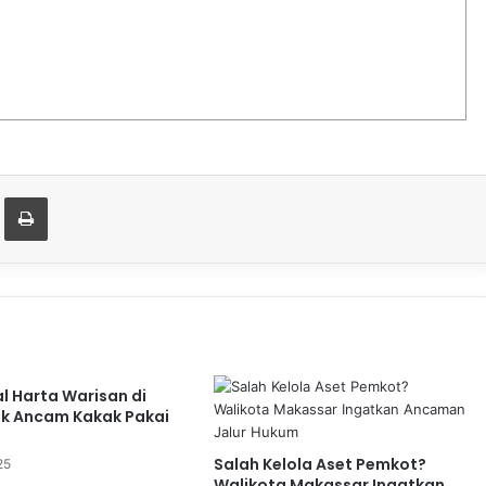
t
are via Email
Print
al Harta Warisan di
ik Ancam Kakak Pakai
Salah Kelola Aset Pemkot?
25
Walikota Makassar Ingatkan