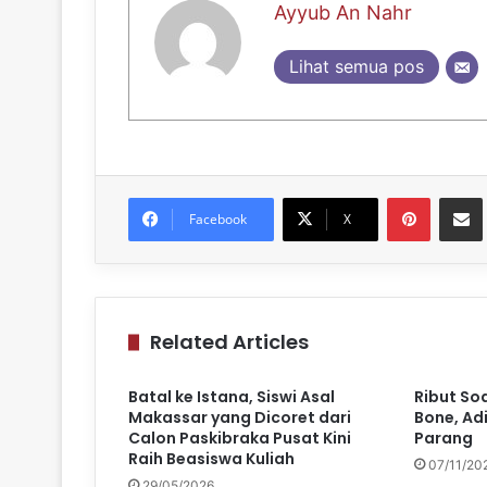
Ayyub An Nahr
Lihat semua pos
Pinteres
Sh
Facebook
X
Related Articles
Batal ke Istana, Siswi Asal
Ribut So
Makassar yang Dicoret dari
Bone, Ad
Calon Paskibraka Pusat Kini
Parang
Raih Beasiswa Kuliah
07/11/20
29/05/2026