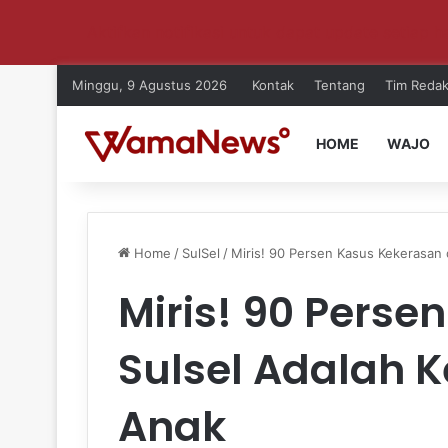
Aktifkan notifikasi untuk dapat update setiap ha
Minggu, 9 Agustus 2026
Kontak
Tentang
Tim Redak
HOME
WAJO
Home
/
SulSel
/
Miris! 90 Persen Kasus Kekerasan 
Miris! 90 Perse
Sulsel Adalah 
Anak