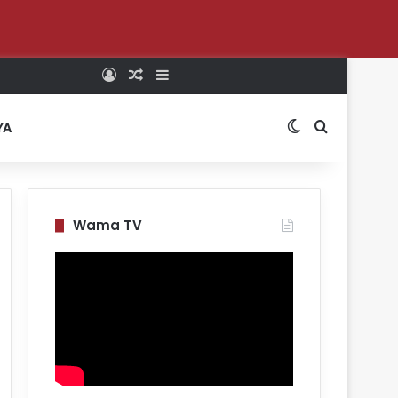
Log In
Random Article
Sidebar
Switch skin
Search for
YA
Wama TV