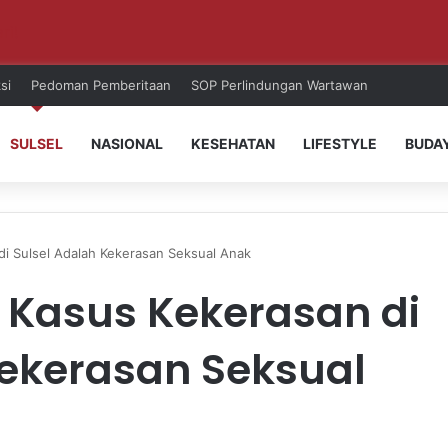
ri!
si
Pedoman Pemberitaan
SOP Perlindungan Wartawan
SULSEL
NASIONAL
KESEHATAN
LIFESTYLE
BUDA
di Sulsel Adalah Kekerasan Seksual Anak
n Kasus Kekerasan di
Kekerasan Seksual