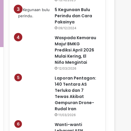
5 Kegunaan Bulu
Perindu dan Cara
Pakainya
09/12/2024
Waspada Kemarau
Maju! BMKG
Prediksi April 2026
Mulai Kering, El
Niño Mengintai
12/03/2026
Laporan Pentagon:
140 Tentara AS
Terluka dan 7
Tewas Akibat
Gempuran Drone-
Rudal Iran
11/03/2026
Wanti-wanti
Lebaran! ASN