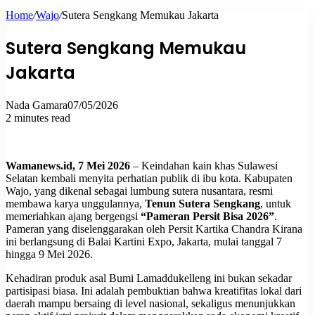
Home
/
Wajo
/
Sutera Sengkang Memukau Jakarta
for
Sutera Sengkang Memukau
Jakarta
Nada Gamara
07/05/2026
2 minutes read
Wamanews.id, 7 Mei 2026
– Keindahan kain khas Sulawesi
Selatan kembali menyita perhatian publik di ibu kota. Kabupaten
Wajo, yang dikenal sebagai lumbung sutera nusantara, resmi
membawa karya unggulannya,
Tenun Sutera Sengkang
, untuk
memeriahkan ajang bergengsi
“Pameran Persit Bisa 2026”
.
Pameran yang diselenggarakan oleh Persit Kartika Chandra Kirana
ini berlangsung di Balai Kartini Expo, Jakarta, mulai tanggal 7
hingga 9 Mei 2026.
Kehadiran produk asal Bumi Lamaddukelleng ini bukan sekadar
partisipasi biasa. Ini adalah pembuktian bahwa kreatifitas lokal dari
daerah mampu bersaing di level nasional, sekaligus menunjukkan