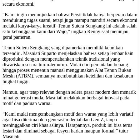
secara ekonomi.
“Kami ingin menunjukkan bahwa Persit tidak hanya berperan dalam
mendukung tugas suami, tetapi juga mampu mandiri secara ekonomi
melalui karya-karya kreatif. Tenun Sutera Sengkang ini adalah salah
satu kebanggaan kami dari Wajo,” ungkap Renny saat meninjau
gerai pameran.
Tenun Sutera Sengkang yang dipamerkan memiliki keunikan
tersendiri. Masniati Suparto menjelaskan bahwa setiap lembar kain
diproduksi dengan mempertahankan teknik tradisional yang
diwariskan secara turun-temurun. Mulai dari pemintalan benang
hingga proses menenun manual menggunakan Alat Tenun Bukan
Mesin (ATBM), semuanya membutuhkan ketelitian dan kesabaran
tingkat tinggi.
Namun, agar tetap relevan dengan selera pasar modern dan menarik
minat generasi muda, Masniati melakukan berbagai inovasi pada
motif dan paduan warna.
“Kami mulai mengembangkan motif dan warna yang lebih variatif
agar bisa diterima oleh generasi milenial dan Gen Z, tanpa
meninggalkan ciri khas aslinya. Harapannya, produk ini bisa terus
lestari dan diminati sebagai fesyen harian maupun formal,” tutur
Masniati.