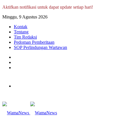
Aktifkan notifikasi untuk dapat update setiap hari!
Minggu, 9 Agustus 2026
Kontak
Tentang
Tim Redaksi
Pedoman Pemberitaan
SOP Perlindungan Wartawan
Log
In
Random
Article
Sidebar
Menu