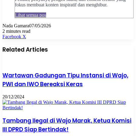
fokus membuat konten inspiratif dan menghibur.
Lihat semua pos
Nada Gamara
07/05/2026
2 minutes read
Pinterest
WhatsApp
Share
Print
Facebook
X
via
Email
Related Articles
Wartawan Gadungan Tipu Instansi di Wajo,
PWI dan IWO Bereaksi Keras
20/12/2024
Tambang Ilegal di Wajo Marak, Ketua Komisi
III DPRD Siap Bertindak!