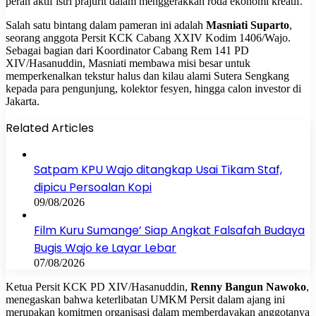
peran aktif istri prajurit dalam menggerakkan roda ekonomi kreatif.
Salah satu bintang dalam pameran ini adalah
Masniati Suparto
,
seorang anggota Persit KCK Cabang XXIV Kodim 1406/Wajo.
Sebagai bagian dari Koordinator Cabang Rem 141 PD
XIV/Hasanuddin, Masniati membawa misi besar untuk
memperkenalkan tekstur halus dan kilau alami Sutera Sengkang
kepada para pengunjung, kolektor fesyen, hingga calon investor di
Jakarta.
Related Articles
Satpam KPU Wajo ditangkap Usai Tikam Staf,
dipicu Persoalan Kopi
09/08/2026
Film Kuru Sumange’ Siap Angkat Falsafah Budaya
Bugis Wajo ke Layar Lebar
07/08/2026
Ketua Persit KCK PD XIV/Hasanuddin,
Renny Bangun Nawoko
,
menegaskan bahwa keterlibatan UMKM Persit dalam ajang ini
merupakan komitmen organisasi dalam memberdayakan anggotanya