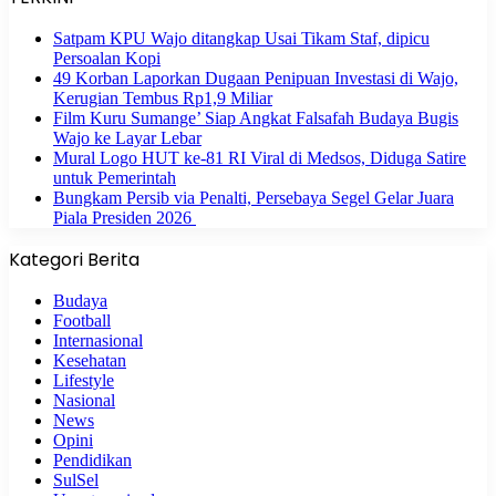
Satpam KPU Wajo ditangkap Usai Tikam Staf, dipicu
Persoalan Kopi
49 Korban Laporkan Dugaan Penipuan Investasi di Wajo,
Kerugian Tembus Rp1,9 Miliar
Film Kuru Sumange’ Siap Angkat Falsafah Budaya Bugis
Wajo ke Layar Lebar
Mural Logo HUT ke-81 RI Viral di Medsos, Diduga Satire
untuk Pemerintah
Bungkam Persib via Penalti, Persebaya Segel Gelar Juara
Piala Presiden 2026
Kategori Berita
Budaya
Football
Internasional
Kesehatan
Lifestyle
Nasional
News
Opini
Pendidikan
SulSel