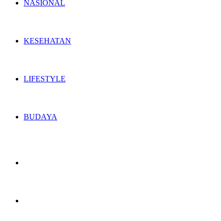
NASIONAL
KESEHATAN
LIFESTYLE
BUDAYA
Switch
skin
Search