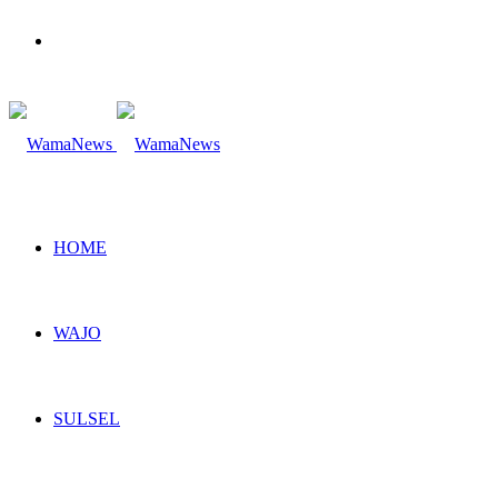
Search
for
HOME
WAJO
SULSEL