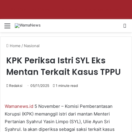
Aktifkan notifikasi untuk dapat update setiap hari!
Menu
Se
Home
/
Nasional
KPK Periksa Istri SYL Eks
Mentan Terkait Kasus TPPU
Redaksi
05/11/2025
1 minute read
Wamanews.id
5 November – Komisi Pemberantasan
Korupsi (KPK) memanggil istri dari mantan Menteri
Pertanian Syahrul Yasin Limpo (SYL), Ulie Ayun Sri
Syahrul. Ia akan diperiksa sebagai saksi terkait kasus