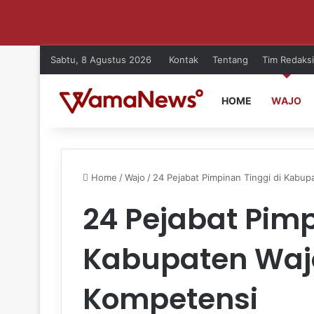
Aktifkan notifikasi untuk dapat update setiap ha
Sabtu, 8 Agustus 2026
Kontak
Tentang
Tim Redaksi
HOME
WAJO
Home
/
Wajo
/
24 Pejabat Pimpinan Tinggi di Kabup
24 Pejabat Pimp
Kabupaten Wajo
Kompetensi