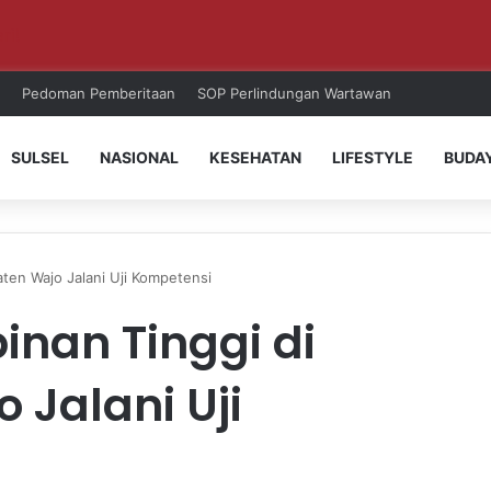
ri!
Pedoman Pemberitaan
SOP Perlindungan Wartawan
SULSEL
NASIONAL
KESEHATAN
LIFESTYLE
BUDA
aten Wajo Jalani Uji Kompetensi
inan Tinggi di
 Jalani Uji