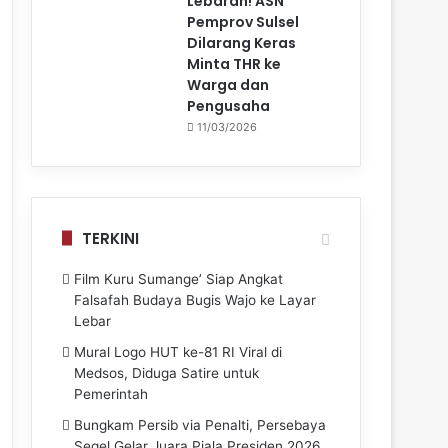
Lebaran! ASN
Pemprov Sulsel
Dilarang Keras
Minta THR ke
Warga dan
Pengusaha
11/03/2026
TERKINI
Film Kuru Sumange’ Siap Angkat
Falsafah Budaya Bugis Wajo ke Layar
Lebar
Mural Logo HUT ke-81 RI Viral di
Medsos, Diduga Satire untuk
Pemerintah
Bungkam Persib via Penalti, Persebaya
Segel Gelar Juara Piala Presiden 2026