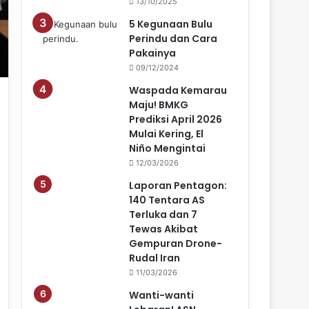
13/10/2025
5 Kegunaan Bulu
Perindu dan Cara
Pakainya
09/12/2024
Waspada Kemarau
Maju! BMKG
Prediksi April 2026
Mulai Kering, El
Niño Mengintai
12/03/2026
Laporan Pentagon:
140 Tentara AS
Terluka dan 7
Tewas Akibat
Gempuran Drone-
Rudal Iran
11/03/2026
Wanti-wanti