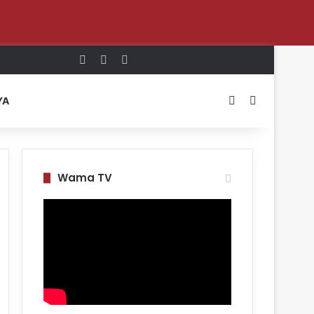
Log In
Random Article
Sidebar
Switch skin
Search for
YA
Wama TV