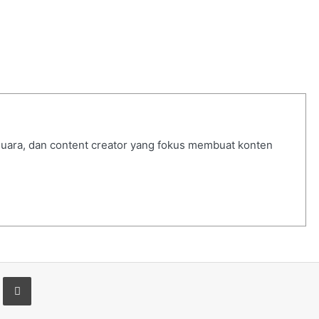
 suara, dan content creator yang fokus membuat konten
t
are via Email
Print