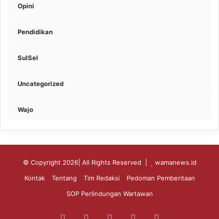
Opini
Pendidikan
SulSel
Uncategorized
Wajo
© Copyright 2026| All Rights Reserved |
wamanews.id
Kontak
Tentang
Tim Redaksi
Pedoman Pemberitaan
SOP Perlindungan Wartawan
Facebook
X
YouTube
Instagram
WhatsApp