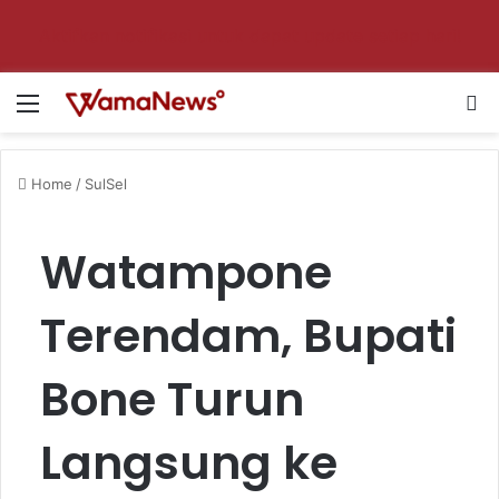
Aktifkan notifikasi untuk dapat update setiap hari!
Menu
Se
Home
/
SulSel
Watampone
Terendam, Bupati
Bone Turun
Langsung ke