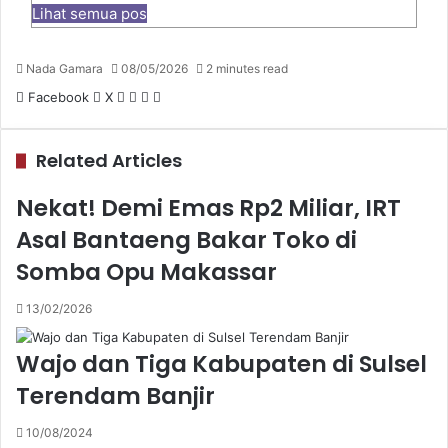
Lihat semua pos
Nada Gamara
08/05/2026
2 minutes read
Pinterest
WhatsApp
Share
Print
Facebook
X
via
Email
Related Articles
Nekat! Demi Emas Rp2 Miliar, IRT
Asal Bantaeng Bakar Toko di
Somba Opu Makassar
13/02/2026
Wajo dan Tiga Kabupaten di Sulsel
Terendam Banjir
10/08/2024