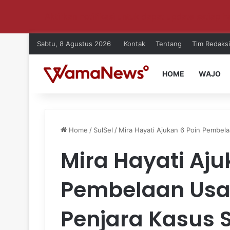
Aktifkan notifikasi untuk dapat update setiap ha
Sabtu, 8 Agustus 2026
Kontak
Tentang
Tim Redaksi
HOME
WAJO
Home
/
SulSel
/
Mira Hayati Ajukan 6 Poin Pembela
Mira Hayati Aju
Pembelaan Usai
Penjara Kasus S