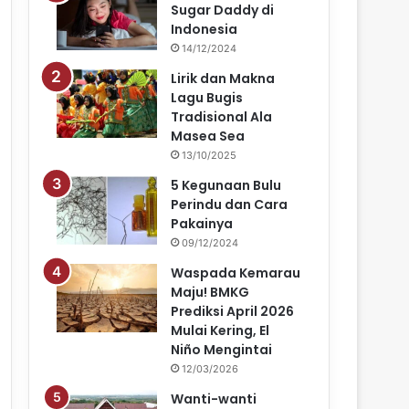
Sugar Daddy di
Indonesia
14/12/2024
Lirik dan Makna
Lagu Bugis
Tradisional Ala
Masea Sea
13/10/2025
5 Kegunaan Bulu
Perindu dan Cara
Pakainya
09/12/2024
Waspada Kemarau
Maju! BMKG
Prediksi April 2026
Mulai Kering, El
Niño Mengintai
12/03/2026
Wanti-wanti