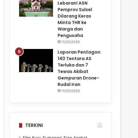
Lebaran! ASN
Pemprov Sulsel
Dilarang Keras
Minta THR ke
Warga dan
Pengusaha
11/03/2026
Laporan Pentagon:
140 Tentara AS
Terluka dan 7
Tewas Akibat
Gempuran Drone-
Rudal Iran
11/03/2026
TERKINI
Film Kuru Sumange’ Siap Angkat