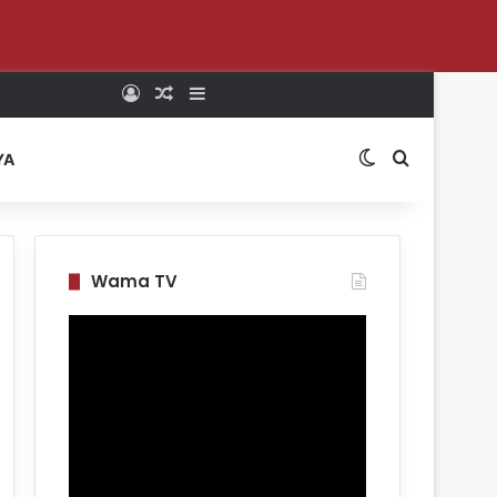
Log In
Random Article
Sidebar
Switch skin
Search for
YA
Wama TV