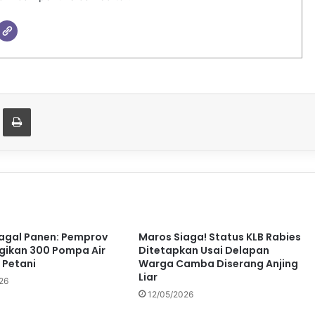
t
are via Email
Print
agal Panen: Pemprov
Maros Siaga! Status KLB Rabies
agikan 300 Pompa Air
Ditetapkan Usai Delapan
e Petani
Warga Camba Diserang Anjing
Liar
26
12/05/2026