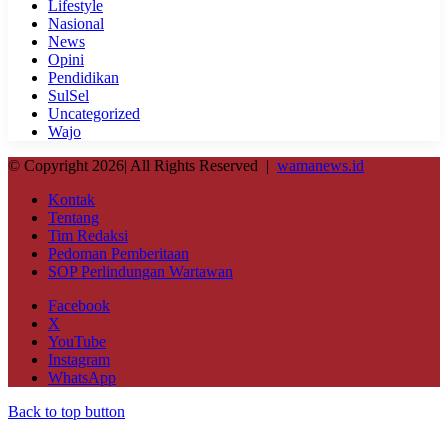
Lifestyle
Nasional
News
Opini
Pendidikan
SulSel
Uncategorized
Wajo
© Copyright 2026| All Rights Reserved |
wamanews.id
Kontak
Tentang
Tim Redaksi
Pedoman Pemberitaan
SOP Perlindungan Wartawan
Facebook
X
YouTube
Instagram
WhatsApp
Back to top button