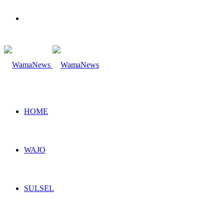
Search
for
HOME
WAJO
SULSEL