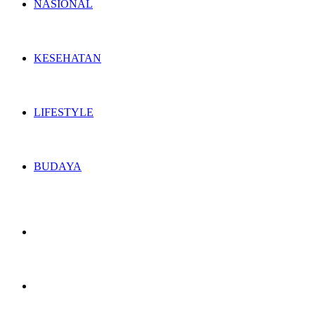
NASIONAL
KESEHATAN
LIFESTYLE
BUDAYA
Switch
skin
Search