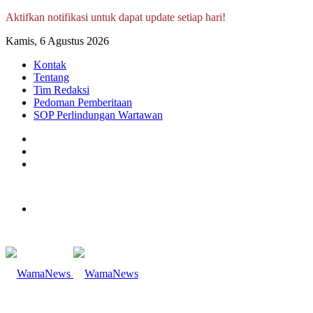
Aktifkan notifikasi untuk dapat update setiap hari!
Kamis, 6 Agustus 2026
Kontak
Tentang
Tim Redaksi
Pedoman Pemberitaan
SOP Perlindungan Wartawan
Log
In
Random
Article
Sidebar
Menu