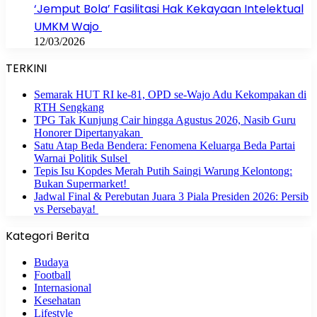
‘Jemput Bola’ Fasilitasi Hak Kekayaan Intelektual
UMKM Wajo
12/03/2026
TERKINI
Semarak HUT RI ke-81, OPD se-Wajo Adu Kekompakan di
RTH Sengkang
TPG Tak Kunjung Cair hingga Agustus 2026, Nasib Guru
Honorer Dipertanyakan
Satu Atap Beda Bendera: Fenomena Keluarga Beda Partai
Warnai Politik Sulsel
Tepis Isu Kopdes Merah Putih Saingi Warung Kelontong:
Bukan Supermarket!
Jadwal Final & Perebutan Juara 3 Piala Presiden 2026: Persib
vs Persebaya!
Kategori Berita
Budaya
Football
Internasional
Kesehatan
Lifestyle