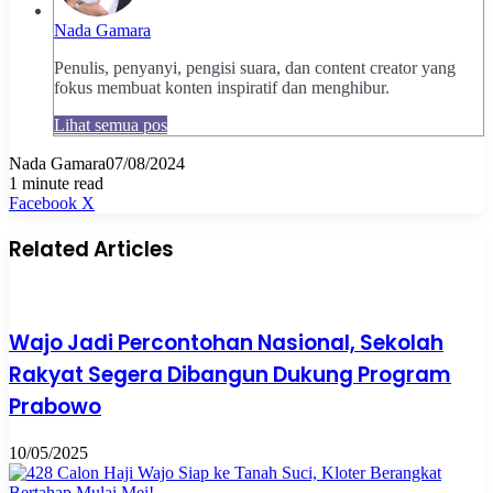
Nada Gamara
Penulis, penyanyi, pengisi suara, dan content creator yang
fokus membuat konten inspiratif dan menghibur.
Lihat semua pos
Nada Gamara
07/08/2024
1 minute read
Pinterest
WhatsApp
Share
Print
Facebook
X
via
Email
Related Articles
Wajo Jadi Percontohan Nasional, Sekolah
Rakyat Segera Dibangun Dukung Program
Prabowo
10/05/2025