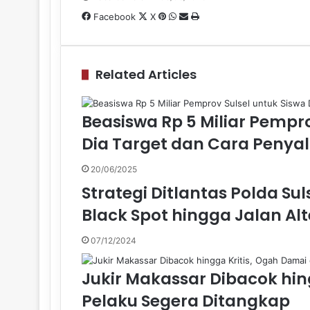
Pinterest
WhatsApp
Share
Print
Facebook
X
via
Email
Related Articles
Beasiswa Rp 5 Miliar Pemprov
Dia Target dan Cara Penya
20/06/2025
Strategi Ditlantas Polda Su
Black Spot hingga Jalan Alt
07/12/2024
Jukir Makassar Dibacok hin
Pelaku Segera Ditangkap