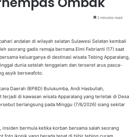
erhempas Ombak
2 minutes read
ahari andalan di wilayah selatan Sulawesi Selatan kembali
leh seorang gadis remaja bernama Elmi Febrianti (17) saat
bersama keluarganya di destinasi wisata Tebing Apparalang,
nggal dunia setelah tenggelam dan terseret arus pasca-
ng asyik berswafoto.
ana Daerah (BPBD) Bulukumba, Andi Hasbullah,
terjadi di kawasan wisata Apparalang yang terletak di Desa
rsebut berlangsung pada Minggu (7/6/2026) siang sekitar
 insiden bermula ketika korban bersama salah seorang
t foto ikonik yang berada tepat di bibir tebing curam