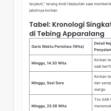
terjatuh,” terang Andi Hasbullah saat member
jatuhnya korban.
Tabel: Kronologi Singka
di Tebing Apparalang
Detail Ke
Garis Waktu Peristiwa (Wita)
Penyelam
Korban t
Minggu, 14.30 Wita
saat berfo
Korban t
Minggu, Sesi Sore
dan sempa
warga.
Tim SAR 
Minggu, 23.58 Wita
menemuka