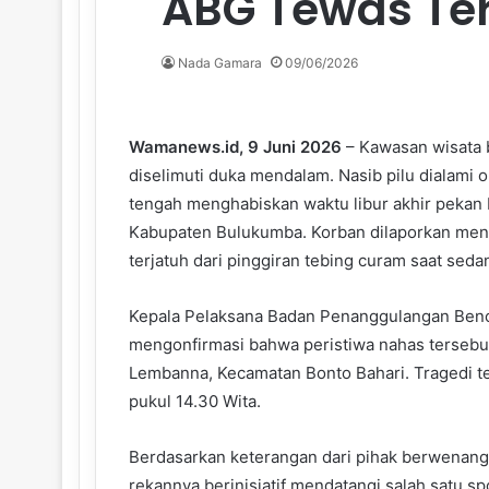
ABG Tewas T
Nada Gamara
09/06/2026
Wamanews.id, 9 Juni 2026
– Kawasan wisata b
diselimuti duka mendalam. Nasib pilu dialami o
tengah menghabiskan waktu libur akhir pekan 
Kabupaten Bulukumba. Korban dilaporkan meni
terjatuh dari pinggiran tebing curam saat seda
Kepala Pelaksana Badan Penanggulangan Benc
mengonfirmasi bahwa peristiwa nahas tersebut 
Lembanna, Kecamatan Bonto Bahari. Tragedi te
pukul 14.30 Wita.
Berdasarkan keterangan dari pihak berwenang,
rekannya berinisiatif mendatangi salah satu spo