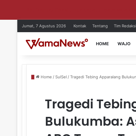
Aktifkan notifikasi untuk dapat update setiap ha
Jumat, 7 Agustus 2026
Kontak
Tentang
Tim Redaks
HOME
WAJO
Home
/
SulSel
/
Tragedi Tebing Apparalang Buluk
Tragedi Tebin
Bulukumba: As