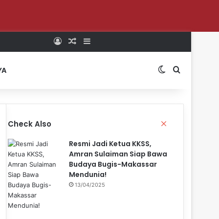
Log In
Random Article
Sidebar
Switch skin
Search for
YA
Close
Check Also
Resmi Jadi Ketua KKSS,
Amran Sulaiman Siap Bawa
Budaya Bugis-Makassar
Mendunia!
13/04/2025