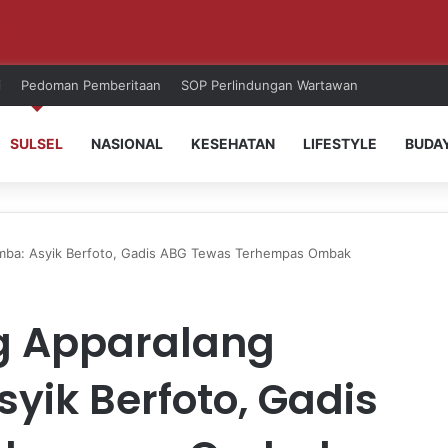
ri!
i
Pedoman Pemberitaan
SOP Perlindungan Wartawan
SULSEL
NASIONAL
KESEHATAN
LIFESTYLE
BUDA
umba: Asyik Berfoto, Gadis ABG Tewas Terhempas Ombak
g Apparalang
yik Berfoto, Gadis