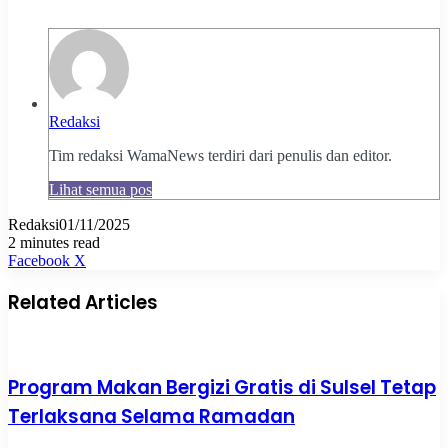
Redaksi
Tim redaksi WamaNews terdiri dari penulis dan editor.
Lihat semua pos
Redaksi
01/11/2025
2 minutes read
Pinterest
WhatsApp
Share
Print
Facebook
X
via
Email
Related Articles
Program Makan Bergizi Gratis di Sulsel Tetap
Terlaksana Selama Ramadan