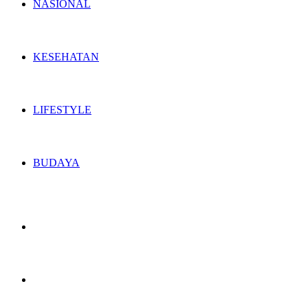
NASIONAL
KESEHATAN
LIFESTYLE
BUDAYA
Switch
skin
Search