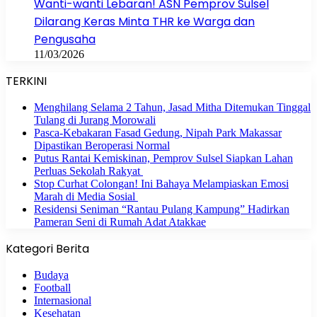
Wanti-wanti Lebaran! ASN Pemprov Sulsel
Dilarang Keras Minta THR ke Warga dan
Pengusaha
11/03/2026
TERKINI
Menghilang Selama 2 Tahun, Jasad Mitha Ditemukan Tinggal
Tulang di Jurang Morowali
Pasca-Kebakaran Fasad Gedung, Nipah Park Makassar
Dipastikan Beroperasi Normal
Putus Rantai Kemiskinan, Pemprov Sulsel Siapkan Lahan
Perluas Sekolah Rakyat
Stop Curhat Colongan! Ini Bahaya Melampiaskan Emosi
Marah di Media Sosial
Residensi Seniman “Rantau Pulang Kampung” Hadirkan
Pameran Seni di Rumah Adat Atakkae
Kategori Berita
Budaya
Football
Internasional
Kesehatan