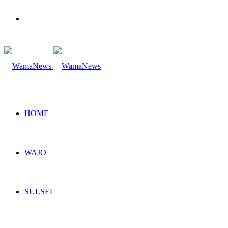
Search
for
HOME
WAJO
SULSEL