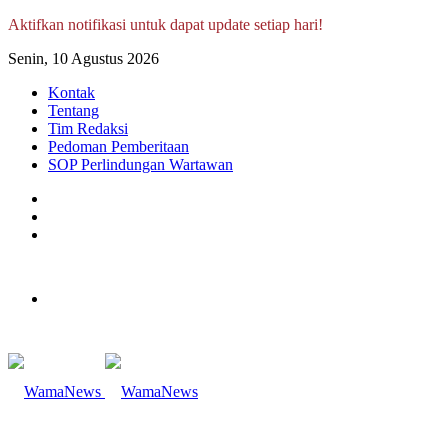
Aktifkan notifikasi untuk dapat update setiap hari!
Senin, 10 Agustus 2026
Kontak
Tentang
Tim Redaksi
Pedoman Pemberitaan
SOP Perlindungan Wartawan
Log
In
Random
Article
Sidebar
Menu