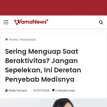
Aktifkan notifikasi untuk dapat update setiap hari!
Menu
Se
Home
/
Kesehatan
Sering Menguap Saat
Beraktivitas? Jangan
Sepelekan, Ini Deretan
Penyebab Medisnya
Nada Gamara
07/07/2026
2 minutes read