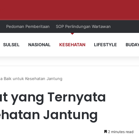
ri!
Pedoman Pemberitaan
SOP Perlindungan Wartawan
SULSEL
NASIONAL
KESEHATAN
LIFESTYLE
BUDA
a Baik untuk Kesehatan Jantung
t yang Ternyata
ehatan Jantung
2 minutes read