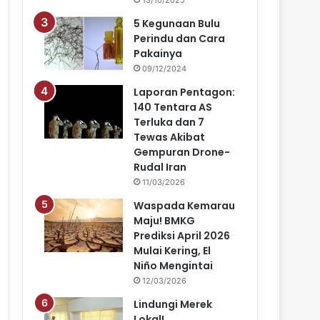
5 Kegunaan Bulu
Perindu dan Cara
Pakainya
09/12/2024
Laporan Pentagon:
140 Tentara AS
Terluka dan 7
Tewas Akibat
Gempuran Drone-
Rudal Iran
11/03/2026
Waspada Kemarau
Maju! BMKG
Prediksi April 2026
Mulai Kering, El
Niño Mengintai
12/03/2026
Lindungi Merek
Lokal!