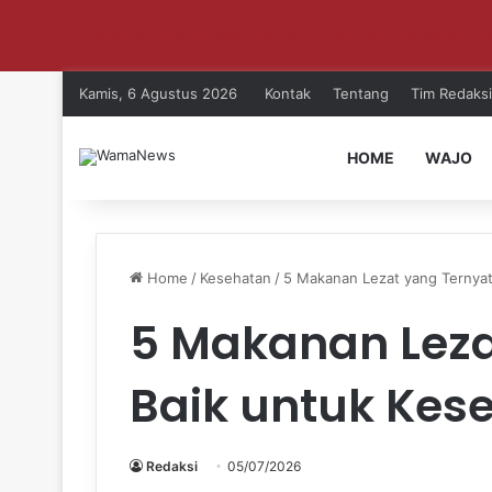
Aktifkan notifikasi untuk dapat update setiap ha
Kamis, 6 Agustus 2026
Kontak
Tentang
Tim Redaksi
HOME
WAJO
Home
/
Kesehatan
/
5 Makanan Lezat yang Ternyat
5 Makanan Leza
Baik untuk Kes
Redaksi
05/07/2026