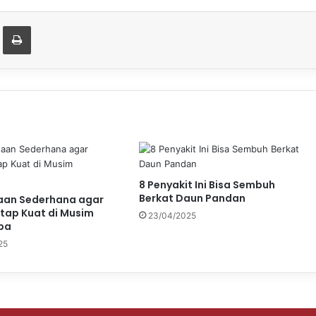
t
are via Email
Print
8 Penyakit Ini Bisa Sembuh
Berkat Daun Pandan
aan Sederhana agar
tap Kuat di Musim
23/04/2025
ba
25