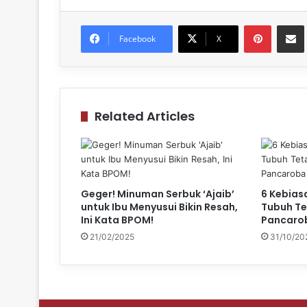
Pinteres
Sh
Facebook
X
Related Articles
Geger! Minuman Serbuk ‘Ajaib’
6 Kebias
untuk Ibu Menyusui Bikin Resah,
Tubuh Te
Ini Kata BPOM!
Pancaro
21/02/2025
31/10/20