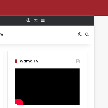
Log In
Random Article
Sidebar
Switch skin
Search for
YA
Wama TV