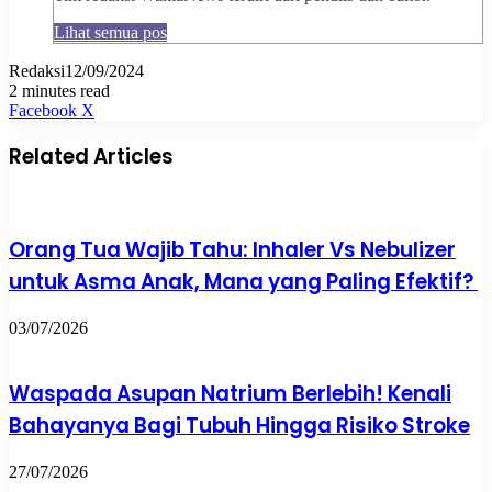
Lihat semua pos
Redaksi
12/09/2024
2 minutes read
Pinterest
WhatsApp
Share
Print
Facebook
X
via
Email
Related Articles
Orang Tua Wajib Tahu: Inhaler Vs Nebulizer
untuk Asma Anak, Mana yang Paling Efektif?
03/07/2026
Waspada Asupan Natrium Berlebih! Kenali
Bahayanya Bagi Tubuh Hingga Risiko Stroke
27/07/2026