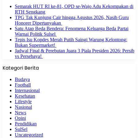
Semarak HUT RI ke-81, OPD se-Wajo Adu Kekompakan di
RTH Sengkang
TPG Tak Kunjung Cair hingga Agustus 2026, Nasib Guru
Honorer Dipertanyakan
Satu Atap Beda Bendera: Fenomena Keluarga Beda Partai
Warnai Politik Sulsel
Tepis Isu Kopdes Merah Putih Saingi Warung Kelontong:
Bukan Supermarket!
Jadwal Final & Perebutan Juara 3 Piala Presiden 2026: Persib
vs Persebaya!
Kategori Berita
Budaya
Football
Internasional
Kesehatan
Lifestyle
Nasional
News
Opini
Pendidikan
SulSel
Uncategorized