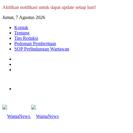
Aktifkan notifikasi untuk dapat update setiap hari!
Jumat, 7 Agustus 2026
Kontak
Tentang
Tim Redaksi
Pedoman Pemberitaan
SOP Perlindungan Wartawan
Log
In
Random
Article
Sidebar
Menu