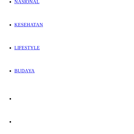
NASIONAL
KESEHATAN
LIFESTYLE
BUDAYA
Switch
skin
Search