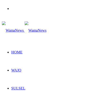
Search
for
HOME
WAJO
SULSEL