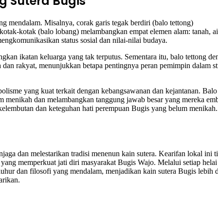
g Sutera Bugis
g mendalam. Misalnya, corak garis tegak berdiri (balo tettong)
kotak-kotak (balo lobang) melambangkan empat elemen alam: tanah, ai
engkomunikasikan status sosial dan nilai-nilai budaya.
ngkan ikatan keluarga yang tak terputus. Sementara itu, balo tettong d
ja dan rakyat, menunjukkan betapa pentingnya peran pemimpin dalam st
mbolisme yang kuat terkait dengan kebangsawanan dan kejantanan. Balo
elum menikah dan melambangkan tanggung jawab besar yang mereka em
n kelembutan dan keteguhan hati perempuan Bugis yang belum menikah.
a dan melestarikan tradisi menenun kain sutera. Kearifan lokal ini t
yang memperkuat jati diri masyarakat Bugis Wajo. Melalui setiap helai
luhur dan filosofi yang mendalam, menjadikan kain sutera Bugis lebih d
arikan.