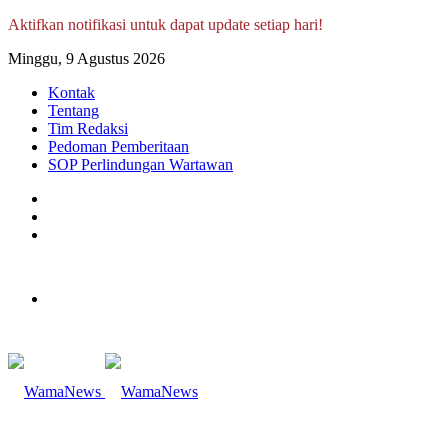
Aktifkan notifikasi untuk dapat update setiap hari!
Minggu, 9 Agustus 2026
Kontak
Tentang
Tim Redaksi
Pedoman Pemberitaan
SOP Perlindungan Wartawan
Log
In
Random
Article
Sidebar
Menu