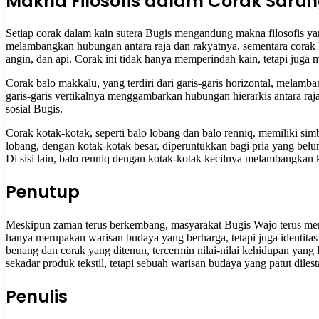
Makna Filosofis dalam Corak Sarun
Setiap corak dalam kain sutera Bugis mengandung makna filosofis yan
melambangkan hubungan antara raja dan rakyatnya, sementara corak 
angin, dan api. Corak ini tidak hanya memperindah kain, tetapi juga m
Corak balo makkalu, yang terdiri dari garis-garis horizontal, melamba
garis-garis vertikalnya menggambarkan hubungan hierarkis antara ra
sosial Bugis.
Corak kotak-kotak, seperti balo lobang dan balo renniq, memiliki si
lobang, dengan kotak-kotak besar, diperuntukkan bagi pria yang b
Di sisi lain, balo renniq dengan kotak-kotak kecilnya melambangka
Penutup
Meskipun zaman terus berkembang, masyarakat Bugis Wajo terus menjag
hanya merupakan warisan budaya yang berharga, tetapi juga identitas 
benang dan corak yang ditenun, tercermin nilai-nilai kehidupan yang 
sekadar produk tekstil, tetapi sebuah warisan budaya yang patut dilest
Penulis