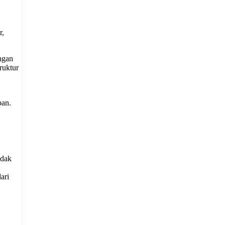
r,
engan
ruktur
ban.
idak
ari