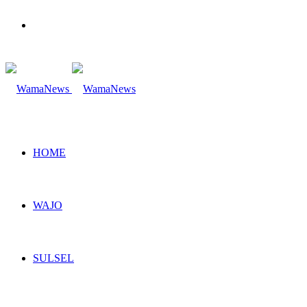
Search
for
HOME
WAJO
SULSEL