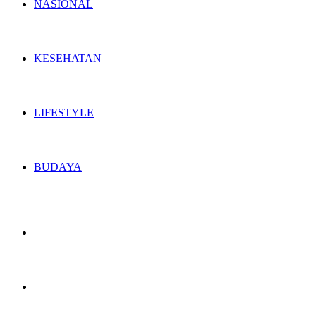
NASIONAL
KESEHATAN
LIFESTYLE
BUDAYA
Switch
skin
Search