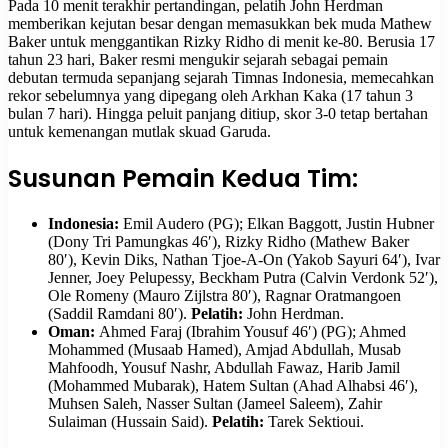
Pada 10 menit terakhir pertandingan, pelatih John Herdman
memberikan kejutan besar dengan memasukkan bek muda Mathew
Baker untuk menggantikan Rizky Ridho di menit ke-80. Berusia 17
tahun 23 hari, Baker resmi mengukir sejarah sebagai pemain
debutan termuda sepanjang sejarah Timnas Indonesia, memecahkan
rekor sebelumnya yang dipegang oleh Arkhan Kaka (17 tahun 3
bulan 7 hari). Hingga peluit panjang ditiup, skor 3-0 tetap bertahan
untuk kemenangan mutlak skuad Garuda.
Susunan Pemain Kedua Tim:
Indonesia:
Emil Audero (PG); Elkan Baggott, Justin Hubner
(Dony Tri Pamungkas 46′), Rizky Ridho (Mathew Baker
80′), Kevin Diks, Nathan Tjoe-A-On (Yakob Sayuri 64′), Ivar
Jenner, Joey Pelupessy, Beckham Putra (Calvin Verdonk 52′),
Ole Romeny (Mauro Zijlstra 80′), Ragnar Oratmangoen
(Saddil Ramdani 80′).
Pelatih:
John Herdman.
Oman:
Ahmed Faraj (Ibrahim Yousuf 46′) (PG); Ahmed
Mohammed (Musaab Hamed), Amjad Abdullah, Musab
Mahfoodh, Yousuf Nashr, Abdullah Fawaz, Harib Jamil
(Mohammed Mubarak), Hatem Sultan (Ahad Alhabsi 46′),
Muhsen Saleh, Nasser Sultan (Jameel Saleem), Zahir
Sulaiman (Hussain Said).
Pelatih:
Tarek Sektioui.