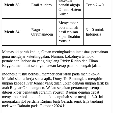
eksekusi
Menit 38′
Emil Audero
penalti algojo
Tetap 2 – 0
Oman, Hatem
Sultan.
Menyambar
bola muntah
Ragnar
3 – 0 untuk
Menit 54′
hasil tepisan
Oratmangoen
Indonesia
kiper Ibrahim
Yousuf.
Memasuki paruh kedua, Oman meningkatkan intensitas permainan
guna mengejar ketertinggalan. Namun, kokohnya tembok
pertahanan Indonesia yang digalang Rizky Ridho dan Elkan
Baggott membuat serangan lawan kerap patah di tengah jalan.
Indonesia justru berhasil memperlebar jarak pada menit ke-54.
Melalui skema kerja sama apik, Dony Tri Pamungkas mengirim
umpan kepada Ivar Jenner yang dilanjutkan dengan umpan tarik ke
arah Ragnar Oratmangoen. Walau sepakan pertamanya sempat
ditepis kiper pengganti Ibrahim Yousuf, Ragnar dengan cepat
menyambar bola muntah untuk mengubah skor menjadi 3-0. Ini
merupakan gol perdana Ragnar bagi Garuda sejak laga tandang
melawan Bahrain pada Oktober 2024 lalu.