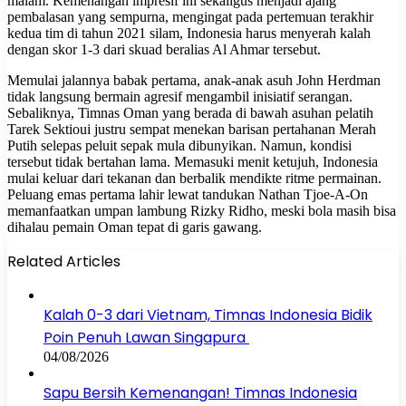
malam. Kemenangan impresif ini sekaligus menjadi ajang
pembalasan yang sempurna, mengingat pada pertemuan terakhir
kedua tim di tahun 2021 silam, Indonesia harus menyerah kalah
dengan skor 1-3 dari skuad beralias Al Ahmar tersebut.
Memulai jalannya babak pertama, anak-anak asuh John Herdman
tidak langsung bermain agresif mengambil inisiatif serangan.
Sebaliknya, Timnas Oman yang berada di bawah asuhan pelatih
Tarek Sektioui justru sempat menekan barisan pertahanan Merah
Putih selepas peluit sepak mula dibunyikan. Namun, kondisi
tersebut tidak bertahan lama. Memasuki menit ketujuh, Indonesia
mulai keluar dari tekanan dan berbalik mendikte ritme permainan.
Peluang emas pertama lahir lewat tandukan Nathan Tjoe-A-On
memanfaatkan umpan lambung Rizky Ridho, meski bola masih bisa
dihalau pemain Oman tepat di garis gawang.
Related Articles
Kalah 0-3 dari Vietnam, Timnas Indonesia Bidik
Poin Penuh Lawan Singapura
04/08/2026
Sapu Bersih Kemenangan! Timnas Indonesia