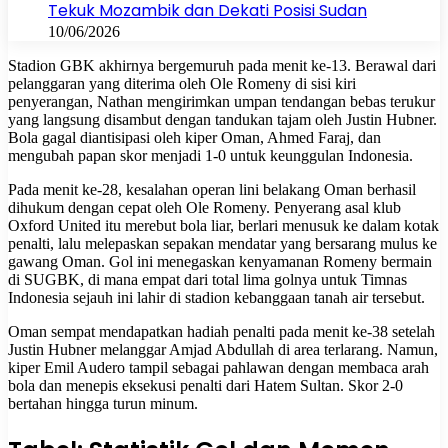
Tekuk Mozambik dan Dekati Posisi Sudan
10/06/2026
Stadion GBK akhirnya bergemuruh pada menit ke-13. Berawal dari
pelanggaran yang diterima oleh Ole Romeny di sisi kiri
penyerangan, Nathan mengirimkan umpan tendangan bebas terukur
yang langsung disambut dengan tandukan tajam oleh Justin Hubner.
Bola gagal diantisipasi oleh kiper Oman, Ahmed Faraj, dan
mengubah papan skor menjadi 1-0 untuk keunggulan Indonesia.
Pada menit ke-28, kesalahan operan lini belakang Oman berhasil
dihukum dengan cepat oleh Ole Romeny. Penyerang asal klub
Oxford United itu merebut bola liar, berlari menusuk ke dalam kotak
penalti, lalu melepaskan sepakan mendatar yang bersarang mulus ke
gawang Oman. Gol ini menegaskan kenyamanan Romeny bermain
di SUGBK, di mana empat dari total lima golnya untuk Timnas
Indonesia sejauh ini lahir di stadion kebanggaan tanah air tersebut.
Oman sempat mendapatkan hadiah penalti pada menit ke-38 setelah
Justin Hubner melanggar Amjad Abdullah di area terlarang. Namun,
kiper Emil Audero tampil sebagai pahlawan dengan membaca arah
bola dan menepis eksekusi penalti dari Hatem Sultan. Skor 2-0
bertahan hingga turun minum.