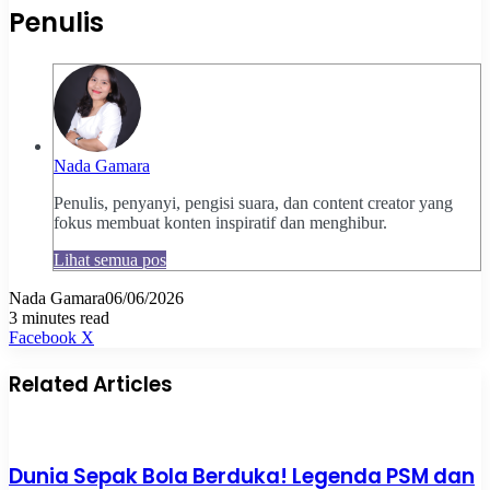
Penulis
Nada Gamara
Penulis, penyanyi, pengisi suara, dan content creator yang
fokus membuat konten inspiratif dan menghibur.
Lihat semua pos
Nada Gamara
06/06/2026
3 minutes read
Pinterest
WhatsApp
Share
Print
Facebook
X
via
Email
Related Articles
Dunia Sepak Bola Berduka! Legenda PSM dan