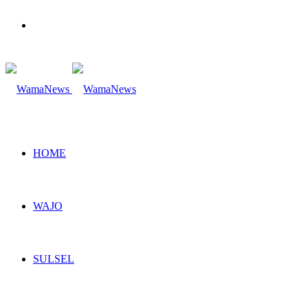
Search
for
HOME
WAJO
SULSEL