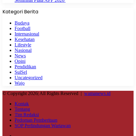
Semifinal Piala AFF 2026
Kategori Berita
Budaya
Football
Internasional
Kesehatan
Lifestyle
Nasional
News
Opini
Pendidikan
SulSel
Uncategorized
Wajo
© Copyright 2026| All Rights Reserved |
wamanews.id
Kontak
Tentang
Tim Redaksi
Pedoman Pemberitaan
SOP Perlindungan Wartawan
Facebook