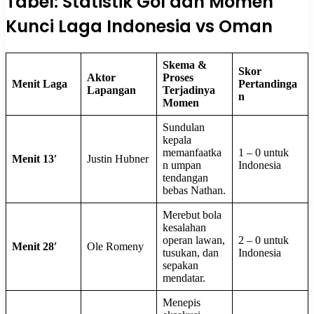
Tabel: Statistik Gol dan Momen
Kunci Laga Indonesia vs Oman
Skema &
Skor
Aktor
Proses
Menit Laga
Pertandinga
Lapangan
Terjadinya
n
Momen
Sundulan
kepala
memanfaatka
1 – 0 untuk
Menit 13′
Justin Hubner
n umpan
Indonesia
tendangan
bebas Nathan.
Merebut bola
kesalahan
operan lawan,
2 – 0 untuk
Menit 28′
Ole Romeny
tusukan, dan
Indonesia
sepakan
mendatar.
Menepis