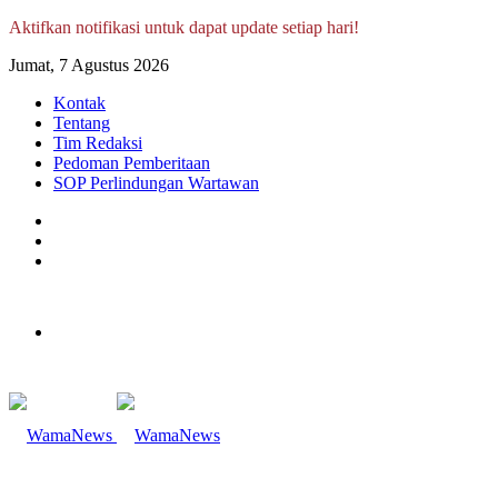
Aktifkan notifikasi untuk dapat update setiap hari!
Jumat, 7 Agustus 2026
Kontak
Tentang
Tim Redaksi
Pedoman Pemberitaan
SOP Perlindungan Wartawan
Log
In
Random
Article
Sidebar
Menu