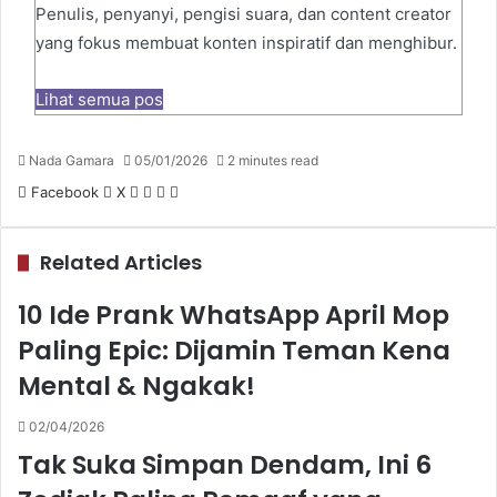
Penulis, penyanyi, pengisi suara, dan content creator
yang fokus membuat konten inspiratif dan menghibur.
Lihat semua pos
Nada Gamara
05/01/2026
2 minutes read
Pinterest
WhatsApp
Share
Print
Facebook
X
via
Email
Related Articles
10 Ide Prank WhatsApp April Mop
Paling Epic: Dijamin Teman Kena
Mental & Ngakak!
02/04/2026
Tak Suka Simpan Dendam, Ini 6