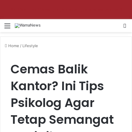
Aktifkan notifikasi untuk dapat update setiap hari!
Menu
Se
Home
/
Lifestyle
Cemas Balik
Kantor? Ini Tips
Psikolog Agar
Tetap Semangat