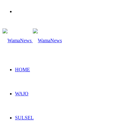
Search
for
HOME
WAJO
SULSEL