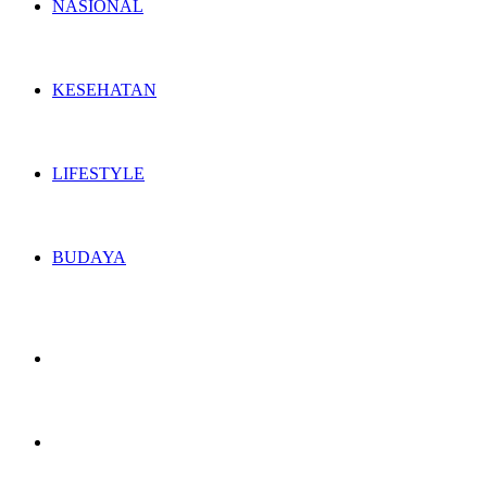
NASIONAL
KESEHATAN
LIFESTYLE
BUDAYA
Switch
skin
Search