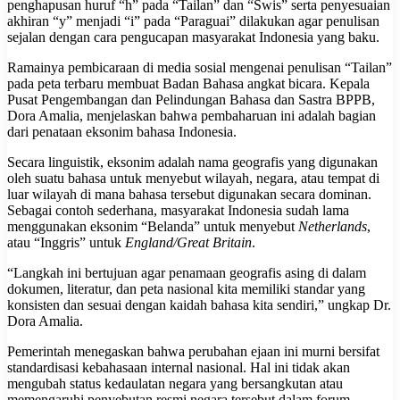
penghapusan huruf “h” pada “Tailan” dan “Swis” serta penyesuaian
akhiran “y” menjadi “i” pada “Paraguai” dilakukan agar penulisan
sejalan dengan cara pengucapan masyarakat Indonesia yang baku.
Ramainya pembicaraan di media sosial mengenai penulisan “Tailan”
pada peta terbaru membuat Badan Bahasa angkat bicara. Kepala
Pusat Pengembangan dan Pelindungan Bahasa dan Sastra BPPB,
Dora Amalia, menjelaskan bahwa pembaharuan ini adalah bagian
dari penataan eksonim bahasa Indonesia.
Secara linguistik, eksonim adalah nama geografis yang digunakan
oleh suatu bahasa untuk menyebut wilayah, negara, atau tempat di
luar wilayah di mana bahasa tersebut digunakan secara dominan.
Sebagai contoh sederhana, masyarakat Indonesia sudah lama
menggunakan eksonim “Belanda” untuk menyebut
Netherlands
,
atau “Inggris” untuk
England/Great Britain
.
“Langkah ini bertujuan agar penamaan geografis asing di dalam
dokumen, literatur, dan peta nasional kita memiliki standar yang
konsisten dan sesuai dengan kaidah bahasa kita sendiri,” ungkap Dr.
Dora Amalia.
Pemerintah menegaskan bahwa perubahan ejaan ini murni bersifat
standardisasi kebahasaan internal nasional. Hal ini tidak akan
mengubah status kedaulatan negara yang bersangkutan atau
memengaruhi penyebutan resmi negara tersebut dalam forum