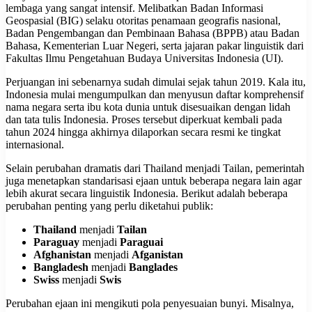
lembaga yang sangat intensif. Melibatkan Badan Informasi
Geospasial (BIG) selaku otoritas penamaan geografis nasional,
Badan Pengembangan dan Pembinaan Bahasa (BPPB) atau Badan
Bahasa, Kementerian Luar Negeri, serta jajaran pakar linguistik dari
Fakultas Ilmu Pengetahuan Budaya Universitas Indonesia (UI).
Perjuangan ini sebenarnya sudah dimulai sejak tahun 2019. Kala itu,
Indonesia mulai mengumpulkan dan menyusun daftar komprehensif
nama negara serta ibu kota dunia untuk disesuaikan dengan lidah
dan tata tulis Indonesia. Proses tersebut diperkuat kembali pada
tahun 2024 hingga akhirnya dilaporkan secara resmi ke tingkat
internasional.
Selain perubahan dramatis dari Thailand menjadi Tailan, pemerintah
juga menetapkan standarisasi ejaan untuk beberapa negara lain agar
lebih akurat secara linguistik Indonesia. Berikut adalah beberapa
perubahan penting yang perlu diketahui publik:
Thailand
menjadi
Tailan
Paraguay
menjadi
Paraguai
Afghanistan
menjadi
Afganistan
Bangladesh
menjadi
Banglades
Swiss
menjadi
Swis
Perubahan ejaan ini mengikuti pola penyesuaian bunyi. Misalnya,