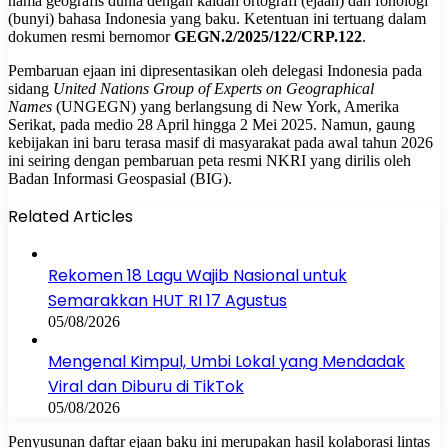
nama geografis dunia dengan kaidah ortografi (ejaan) dan fonologi
(bunyi) bahasa Indonesia yang baku. Ketentuan ini tertuang dalam
dokumen resmi bernomor
GEGN.2/2025/122/CRP.122
.
Pembaruan ejaan ini dipresentasikan oleh delegasi Indonesia pada
sidang
United Nations Group of Experts on Geographical
Names
(UNGEGN) yang berlangsung di New York, Amerika
Serikat, pada medio 28 April hingga 2 Mei 2025. Namun, gaung
kebijakan ini baru terasa masif di masyarakat pada awal tahun 2026
ini seiring dengan pembaruan peta resmi NKRI yang dirilis oleh
Badan Informasi Geospasial (BIG).
Related Articles
Rekomen 18 Lagu Wajib Nasional untuk
Semarakkan HUT RI 17 Agustus
05/08/2026
Mengenal Kimpul, Umbi Lokal yang Mendadak
Viral dan Diburu di TikTok
05/08/2026
Penyusunan daftar ejaan baku ini merupakan hasil kolaborasi lintas