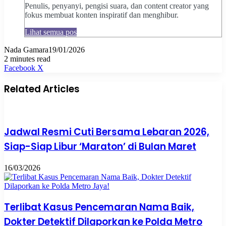
Penulis, penyanyi, pengisi suara, dan content creator yang
fokus membuat konten inspiratif dan menghibur.
Lihat semua pos
Nada Gamara
19/01/2026
2 minutes read
Pinterest
WhatsApp
Share
Print
Facebook
X
via
Email
Related Articles
Jadwal Resmi Cuti Bersama Lebaran 2026,
Siap-Siap Libur ‘Maraton’ di Bulan Maret
16/03/2026
Terlibat Kasus Pencemaran Nama Baik,
Dokter Detektif Dilaporkan ke Polda Metro