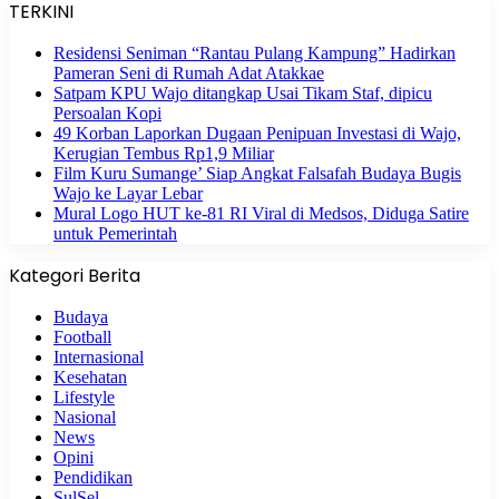
TERKINI
Residensi Seniman “Rantau Pulang Kampung” Hadirkan
Pameran Seni di Rumah Adat Atakkae
Satpam KPU Wajo ditangkap Usai Tikam Staf, dipicu
Persoalan Kopi
49 Korban Laporkan Dugaan Penipuan Investasi di Wajo,
Kerugian Tembus Rp1,9 Miliar
Film Kuru Sumange’ Siap Angkat Falsafah Budaya Bugis
Wajo ke Layar Lebar
Mural Logo HUT ke-81 RI Viral di Medsos, Diduga Satire
untuk Pemerintah
Kategori Berita
Budaya
Football
Internasional
Kesehatan
Lifestyle
Nasional
News
Opini
Pendidikan
SulSel