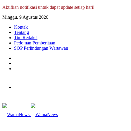
Aktifkan notifikasi untuk dapat update setiap hari!
Minggu, 9 Agustus 2026
Kontak
Tentang
Tim Redaksi
Pedoman Pemberitaan
SOP Perlindungan Wartawan
Log
In
Random
Article
Sidebar
Menu