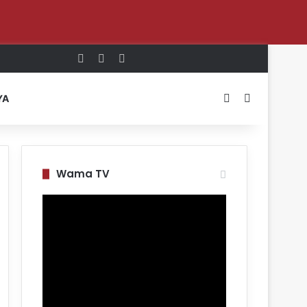
Log In
Random Article
Sidebar
Switch skin
Search for
YA
Wama TV