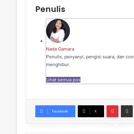
Penulis
Nada Gamara
Penulis, penyanyi, pengisi suara, dan co
menghibur.
Lihat semua pos
Pinteres
Sh
Facebook
X