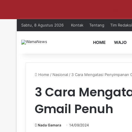
Aktifkan notifikasi untuk dapat update setiap ha
Sabtu, 8 Agustus 2026
Kontak
Tentang
Tim Redaksi
HOME
WAJO
Home
/
Nasional
/
3 Cara Mengatasi Penyimpanan 
3 Cara Mengat
Gmail Penuh
Nada Gamara
14/09/2024