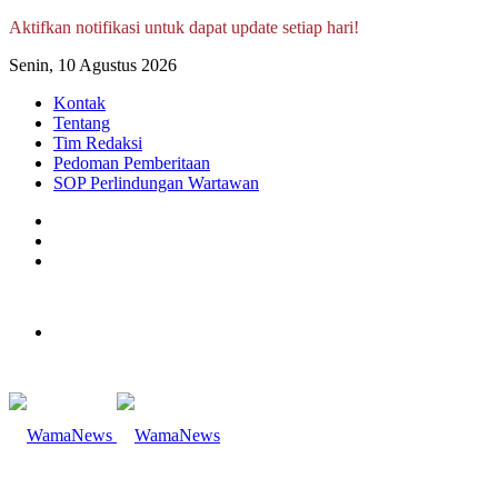
Aktifkan notifikasi untuk dapat update setiap hari!
Senin, 10 Agustus 2026
Kontak
Tentang
Tim Redaksi
Pedoman Pemberitaan
SOP Perlindungan Wartawan
Log
In
Random
Article
Sidebar
Menu