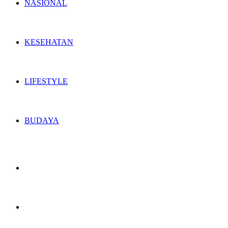
NASIONAL
KESEHATAN
LIFESTYLE
BUDAYA
Switch
skin
Search