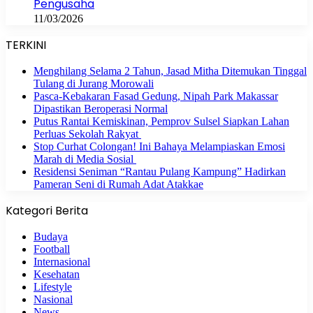
Pengusaha
11/03/2026
TERKINI
Menghilang Selama 2 Tahun, Jasad Mitha Ditemukan Tinggal
Tulang di Jurang Morowali
Pasca-Kebakaran Fasad Gedung, Nipah Park Makassar
Dipastikan Beroperasi Normal
Putus Rantai Kemiskinan, Pemprov Sulsel Siapkan Lahan
Perluas Sekolah Rakyat
Stop Curhat Colongan! Ini Bahaya Melampiaskan Emosi
Marah di Media Sosial
Residensi Seniman “Rantau Pulang Kampung” Hadirkan
Pameran Seni di Rumah Adat Atakkae
Kategori Berita
Budaya
Football
Internasional
Kesehatan
Lifestyle
Nasional
News