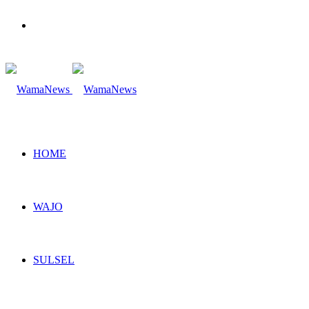
Search
for
HOME
WAJO
SULSEL