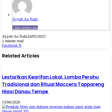
Ayyub An Nahr
Lihat semua pos
Ayyub An Nahr
24/05/2025
1 minute read
Pinterest
WhatsApp
Share
Print
Facebook
X
via
Email
Related Articles
Lestarikan Kearifan Lokal, Lomba Perahu
Tradisional dan Ritual Maccera Tappareng
Hiasi Danau Tempe
15/06/2026