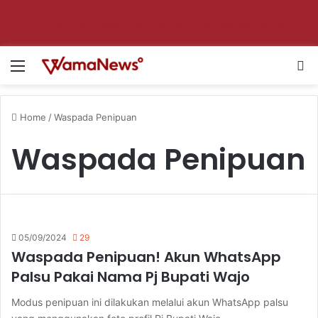
Aktifkan notifikasi untuk dapat update setiap hari!
Menu
S
Home
/
Waspada Penipuan
Waspada Penipuan
05/09/2024
29
Waspada Penipuan! Akun WhatsApp
Palsu Pakai Nama Pj Bupati Wajo
Modus penipuan ini dilakukan melalui akun WhatsApp palsu