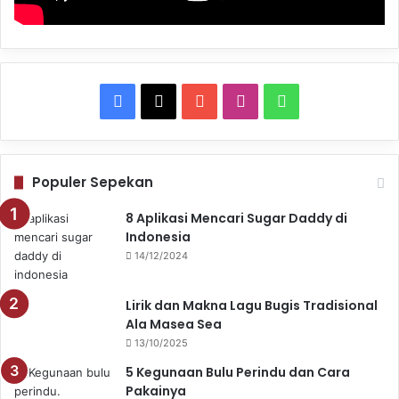
F
X
Y
I
W
a
o
n
h
c
u
s
a
Populer Sepekan
e
T
t
t
8 Aplikasi Mencari Sugar Daddy di
Indonesia
b
u
a
s
14/12/2024
o
b
g
A
Lirik dan Makna Lagu Bugis Tradisional
o
e
r
p
Ala Masea Sea
13/10/2025
k
a
p
5 Kegunaan Bulu Perindu dan Cara
m
Pakainya