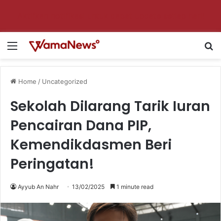
Aktifkan notifikasi untuk dapat update setiap hari!
Menu
Se
Home
/
Uncategorized
Sekolah Dilarang Tarik Iuran
Pencairan Dana PIP,
Kemendikdasmen Beri
Peringatan!
Ayyub An Nahr
13/02/2025
1 minute read