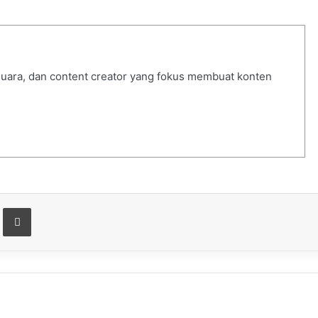
 suara, dan content creator yang fokus membuat konten
t
are via Email
Print