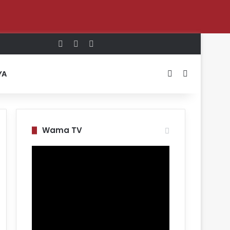
Log In
Random Article
Sidebar
Switch skin
Search for
YA
Wama TV