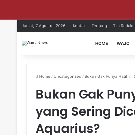
Aktifkan notifikasi untuk dapat update setiap ha
Jumat, 7 Agustus 2026
Kontak
Tentang
Tim Redaks
HOME
WAJO
Home
/
Uncategorized
/
Bukan Gak Punya Hati! Ini 
Bukan Gak Punya
yang Sering Dic
Aquarius?