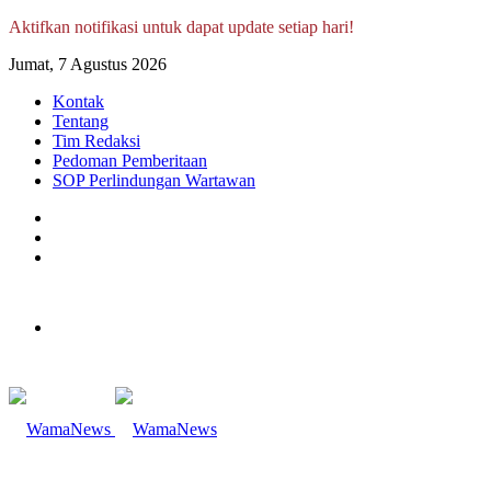
Aktifkan notifikasi untuk dapat update setiap hari!
Jumat, 7 Agustus 2026
Kontak
Tentang
Tim Redaksi
Pedoman Pemberitaan
SOP Perlindungan Wartawan
Log
In
Random
Article
Sidebar
Menu