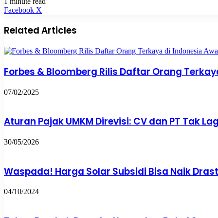
1 minute read
Pinterest
WhatsApp
Share
Print
Facebook
X
via
Email
Related Articles
Forbes & Bloomberg Rilis Daftar Orang Terkay
07/02/2025
Aturan Pajak UMKM Direvisi: CV dan PT Tak Lagi
30/05/2026
Waspada! Harga Solar Subsidi Bisa Naik Drast
04/10/2024