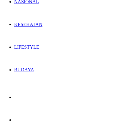
NASIONAL
KESEHATAN
LIFESTYLE
BUDAYA
Switch
skin
Search