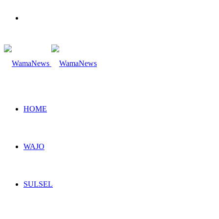
Search
for
HOME
WAJO
SULSEL