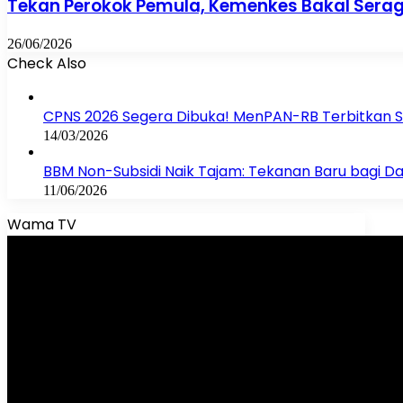
Tekan Perokok Pemula, Kemenkes Bakal Sera
26/06/2026
Check Also
Close
CPNS 2026 Segera Dibuka! MenPAN-RB Terbitkan Su
14/03/2026
BBM Non-Subsidi Naik Tajam: Tekanan Baru bagi Da
11/06/2026
Wama TV