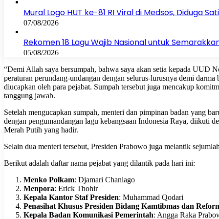
Mural Logo HUT ke-81 RI Viral di Medsos, Diduga Sa
07/08/2026
Rekomen 18 Lagu Wajib Nasional untuk Semarakkan
05/08/2026
“Demi Allah saya bersumpah, bahwa saya akan setia kepada UUD Neg
peraturan perundang-undangan dengan selurus-lurusnya demi darma 
diucapkan oleh para pejabat. Sumpah tersebut juga mencakup komitme
tanggung jawab.
Setelah mengucapkan sumpah, menteri dan pimpinan badan yang baru di
dengan pengumandangan lagu kebangsaan Indonesia Raya, diikuti den
Merah Putih yang hadir.
Selain dua menteri tersebut, Presiden Prabowo juga melantik sejumlah
Berikut adalah daftar nama pejabat yang dilantik pada hari ini:
Menko Polkam
: Djamari Chaniago
Menpora
: Erick Thohir
Kepala Kantor Staf Presiden
: Muhammad Qodari
Penasihat Khusus Presiden Bidang Kamtibmas dan Reform
Kepala Badan Komunikasi Pemerintah
: Angga Raka Prabo