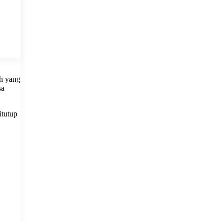
ah yang
sa
itutup