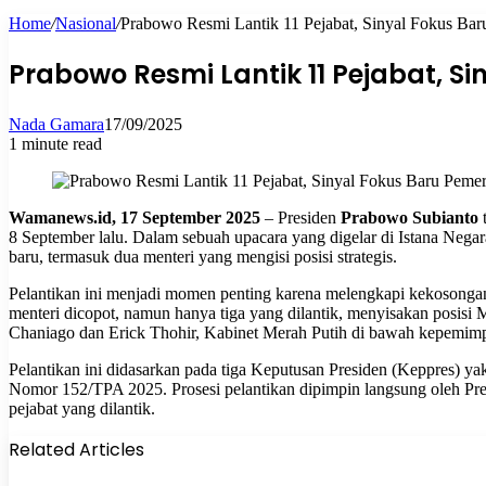
Home
/
Nasional
/
Prabowo Resmi Lantik 11 Pejabat, Sinyal Fokus Bar
for
Prabowo Resmi Lantik 11 Pejabat, S
Nada Gamara
17/09/2025
1 minute read
Wamanews.id, 17 September 2025
– Presiden
Prabowo Subianto
8 September lalu. Dalam sebuah upacara yang digelar di Istana Negara
baru, termasuk dua menteri yang mengisi posisi strategis.
Pelantikan ini menjadi momen penting karena melengkapi kekosongan 
menteri dicopot, namun hanya tiga yang dilantik, menyisakan posis
Chaniago dan Erick Thohir, Kabinet Merah Putih di bawah kepemimp
Pelantikan ini didasarkan pada tiga Keputusan Presiden (Keppres)
Nomor 152/TPA 2025. Prosesi pelantikan dipimpin langsung oleh Pr
pejabat yang dilantik.
Related Articles