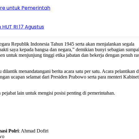
tire untuk Pemerintah
 HUT RI 17 Agustus
ara Republik Indonesia Tahun 1945 serta akan menjalankan segala
bakti saya kepada bangsa dan negara,” demikian bunyi sebagian sump
n untuk menjunjung tinggi etika jabatan dan bekerja dengan penuh ra
lantik menandatangani berita acara satu per satu. Acara pelantikan d
gan ucapan selamat dari Presiden Prabowo serta para menteri Kabinet
 pejabat lain untuk mengisi posisi penting di pemerintahan.
asi Polri
: Ahmad Dofiri
wo