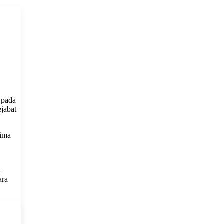
 pada
ejabat
lima
s
ara