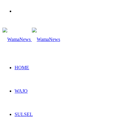
Search
for
HOME
WAJO
SULSEL