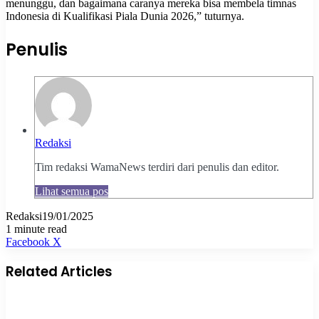
menunggu, dan bagaimana caranya mereka bisa membela timnas
Indonesia di Kualifikasi Piala Dunia 2026,” tuturnya.
Penulis
Redaksi
Tim redaksi WamaNews terdiri dari penulis dan editor.
Lihat semua pos
Redaksi
19/01/2025
1 minute read
Pinterest
WhatsApp
Share
Print
Facebook
X
via
Email
Related Articles