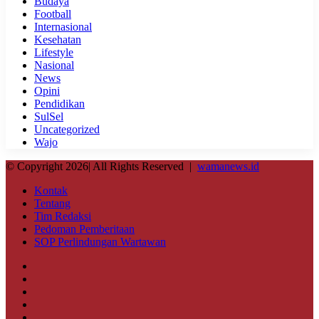
Budaya
Football
Internasional
Kesehatan
Lifestyle
Nasional
News
Opini
Pendidikan
SulSel
Uncategorized
Wajo
© Copyright 2026| All Rights Reserved |
wamanews.id
Kontak
Tentang
Tim Redaksi
Pedoman Pemberitaan
SOP Perlindungan Wartawan
Facebook
X
YouTube
Instagram
WhatsApp