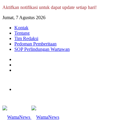
Aktifkan notifikasi untuk dapat update setiap hari!
Jumat, 7 Agustus 2026
Kontak
Tentang
Tim Redaksi
Pedoman Pemberitaan
SOP Perlindungan Wartawan
Log
In
Random
Article
Sidebar
Menu