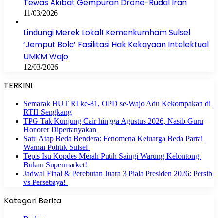
Tewas Akibat Gempuran Drone-Rudal Iran
11/03/2026
Lindungi Merek Lokal! Kemenkumham Sulsel
‘Jemput Bola’ Fasilitasi Hak Kekayaan Intelektual
UMKM Wajo
12/03/2026
TERKINI
Semarak HUT RI ke-81, OPD se-Wajo Adu Kekompakan di
RTH Sengkang
TPG Tak Kunjung Cair hingga Agustus 2026, Nasib Guru
Honorer Dipertanyakan
Satu Atap Beda Bendera: Fenomena Keluarga Beda Partai
Warnai Politik Sulsel
Tepis Isu Kopdes Merah Putih Saingi Warung Kelontong:
Bukan Supermarket!
Jadwal Final & Perebutan Juara 3 Piala Presiden 2026: Persib
vs Persebaya!
Kategori Berita