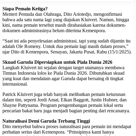
Siapa Pemain Ketiga?
Menteri Pemuda dan Olahraga, Dito Ariotedjo, mengonfirmasi
bahwa ada satu nama lagi yang diajukan Kluivert. Namun, hingga
kini, nama pemain tersebut masih dirahasiakan karena dokumen-
dokumen administrasinya belum diterima Kemenpora.
“Saat ini ada penyelesaian administrasi, tapi yang sudah dijamin itu
adalah Ole Romeny. Untuk dua pemain lagi masih dalam proses,”
ujar Dito di Kemenpora, Senayan, Jakarta Pusat, Rabu (15/1/2025).
Skuad Garuda Dipersiapkan untuk Piala Dunia 2026
Langkah Kluivert ini sejalan dengan target utamanya membawa
Timnas Indonesia lolos ke Piala Dunia 2026. Dibutuhkan skuad
yang kuat dan mendalam agar Garuda dapat bersaing di tingkat
internasional.
Patrick Kluivert juga telah banyak melibatkan pemain keturunan
dalam tim, seperti Jordi Amat, Elkan Baggott, Justin Hubner, dan
Shayne Pattynama. Program pengembangan pemain lokal serta
pencarian bakat baru juga menjadi bagian penting dari rencananya.
Naturalisasi Demi Garuda Terbang Tinggi
Dito menyebut bahwa proses naturalisasi para pemain ini mendapat
perhatian serius dari Kemenpora. “Prinsipinya kami hanya