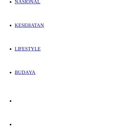
NASIONAL
KESEHATAN
LIFESTYLE
BUDAYA
Switch
skin
Search