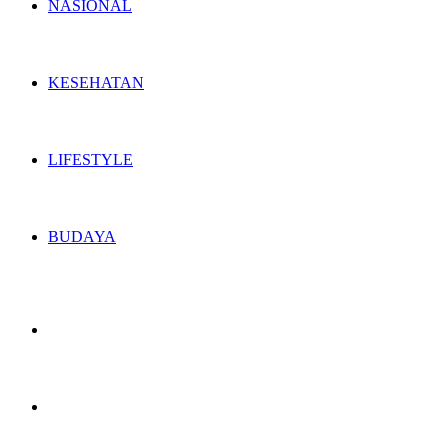
NASIONAL
KESEHATAN
LIFESTYLE
BUDAYA
Switch
skin
Search