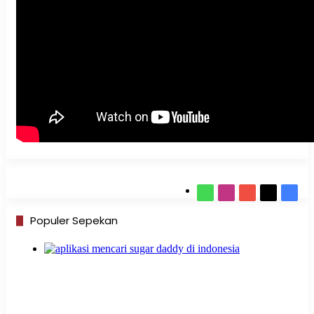
WhatsApp
Instagram
YouTube
X
Face
Populer Sepekan