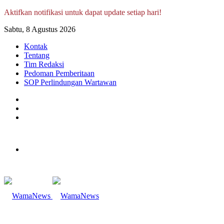
Aktifkan notifikasi untuk dapat update setiap hari!
Sabtu, 8 Agustus 2026
Kontak
Tentang
Tim Redaksi
Pedoman Pemberitaan
SOP Perlindungan Wartawan
Log
In
Random
Article
Sidebar
Menu