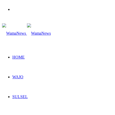
Search
for
HOME
WAJO
SULSEL