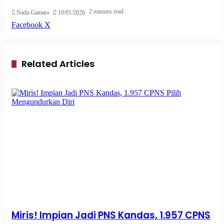
2 minutes read
Nada Gamara
10/01/2026
Pinterest
WhatsApp
Share
Print
Facebook
X
via
Email
Related Articles
Miris! Impian Jadi PNS Kandas, 1.957 CPNS