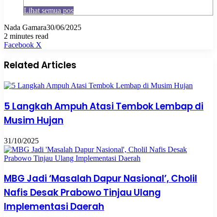
Lihat semua pos
Nada Gamara
30/06/2025
2 minutes read
Pinterest
WhatsApp
Share
Print
Facebook
X
via
Email
Related Articles
5 Langkah Ampuh Atasi Tembok Lembap di
Musim Hujan
31/10/2025
MBG Jadi ‘Masalah Dapur Nasional’, Cholil
Nafis Desak Prabowo Tinjau Ulang
Implementasi Daerah