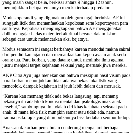
yang masih sangat belia, berkisar antara 9 hingga 12 tahun,
menunjukkan betapa rentannya mereka terhadap predator.
Modus operandi yang digunakan oleh guru ngaji berinisial AF ini
sungguh licik dan memanfaatkan kepolosan serta kepercayaan para
santrinya. Kepolisian mengungkapkan bahwa AF menggunakan
dalih mengajar hadas materi terkait ritual bersuci dalam Islam
sebagai cara untuk melancarkan aksi bejatnya.
Modus semacam ini sangat berbahaya karena menodai makna sakral
dari pendidikan agama dan memanfaatkan kepercayaan anak serta
orang tua. Para korban, yang datang untuk menimba ilmu agama,
justru menjadi target kejahatan seksual yang merusak jiwa mereka.
AKP Citra Ayu juga menekankan bahwa meskipun hasil visum pada
para korban menunjukkan tidak adanya bekas luka fisik yang
mencolok, dampak kejahatan ini jauh lebih dalam dan merusak.
“Karena kan memang tidak ada bekas langsung, tapi memang
bekasnya itu adalah di kondisi mental dan psikologis anak-anak
tersebut,” sambungnya. Ini adalah ciri khas kejahatan seksual pada
anak, di mana luka fisik mungkin samar atau tidak ada, namun
trauma psikologis yang ditimbulkannya bisa bertahan seumur hidup.
Anak-anak korban pencabulan cenderung mengalami berbagai
masalah kejiwaan, seperti kecemasan berlebihan, depresi, gangguan