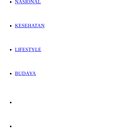
NASIONAL
KESEHATAN
LIFESTYLE
BUDAYA
Switch
skin
Search