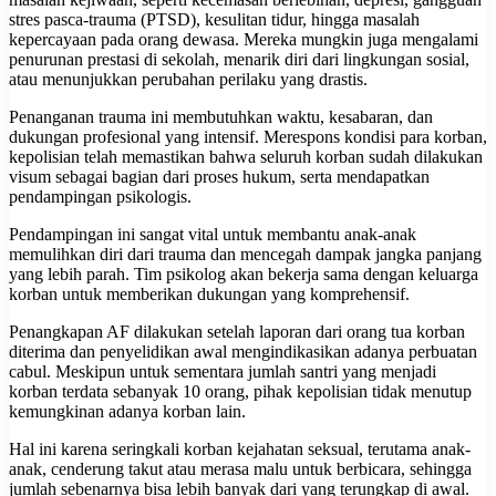
stres pasca-trauma (PTSD), kesulitan tidur, hingga masalah
kepercayaan pada orang dewasa. Mereka mungkin juga mengalami
penurunan prestasi di sekolah, menarik diri dari lingkungan sosial,
atau menunjukkan perubahan perilaku yang drastis.
Penanganan trauma ini membutuhkan waktu, kesabaran, dan
dukungan profesional yang intensif. Merespons kondisi para korban,
kepolisian telah memastikan bahwa seluruh korban sudah dilakukan
visum sebagai bagian dari proses hukum, serta mendapatkan
pendampingan psikologis.
Pendampingan ini sangat vital untuk membantu anak-anak
memulihkan diri dari trauma dan mencegah dampak jangka panjang
yang lebih parah. Tim psikolog akan bekerja sama dengan keluarga
korban untuk memberikan dukungan yang komprehensif.
Penangkapan AF dilakukan setelah laporan dari orang tua korban
diterima dan penyelidikan awal mengindikasikan adanya perbuatan
cabul. Meskipun untuk sementara jumlah santri yang menjadi
korban terdata sebanyak 10 orang, pihak kepolisian tidak menutup
kemungkinan adanya korban lain.
Hal ini karena seringkali korban kejahatan seksual, terutama anak-
anak, cenderung takut atau merasa malu untuk berbicara, sehingga
jumlah sebenarnya bisa lebih banyak dari yang terungkap di awal.