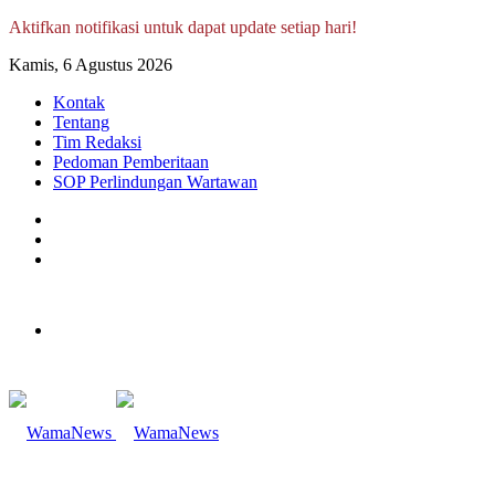
Aktifkan notifikasi untuk dapat update setiap hari!
Kamis, 6 Agustus 2026
Kontak
Tentang
Tim Redaksi
Pedoman Pemberitaan
SOP Perlindungan Wartawan
Log
In
Random
Article
Sidebar
Menu