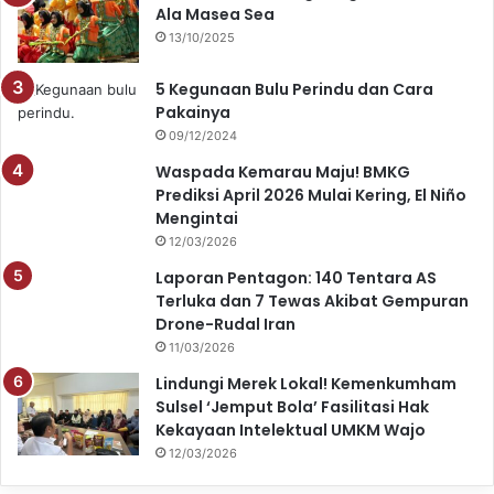
Ala Masea Sea
13/10/2025
5 Kegunaan Bulu Perindu dan Cara
Pakainya
09/12/2024
Waspada Kemarau Maju! BMKG
Prediksi April 2026 Mulai Kering, El Niño
Mengintai
12/03/2026
Laporan Pentagon: 140 Tentara AS
Terluka dan 7 Tewas Akibat Gempuran
Drone-Rudal Iran
11/03/2026
Lindungi Merek Lokal! Kemenkumham
Sulsel ‘Jemput Bola’ Fasilitasi Hak
Kekayaan Intelektual UMKM Wajo
12/03/2026