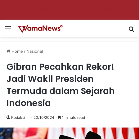
Aktifkan notifikasi untuk dapat update setiap hari!
Menu
Se
Home
/
Nasional
Gibran Pecahkan Rekor!
Jadi Wakil Presiden
Termuda dalam Sejarah
Indonesia
Redaksi
20/10/2024
1 minute read