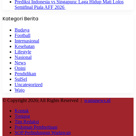
Prediksi Indonesia vs Singapura: Laga Hidup Mati Lolos
Semifinal Piala AFF 2026
Kategori Berita
Budaya
Football
Internasional
Kesehatan
Lifestyle
Nasional
News
Opini
Pendidikan
SulSel
Uncategorized
Wajo
© Copyright 2026| All Rights Reserved |
wamanews.id
Kontak
Tentang
Tim Redaksi
Pedoman Pemberitaan
SOP Perlindungan Wartawan