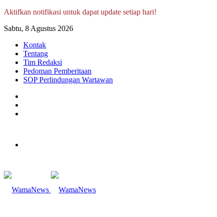
Aktifkan notifikasi untuk dapat update setiap hari!
Sabtu, 8 Agustus 2026
Kontak
Tentang
Tim Redaksi
Pedoman Pemberitaan
SOP Perlindungan Wartawan
Log
In
Random
Article
Sidebar
Menu