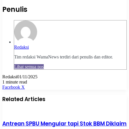
Penulis
Redaksi
Tim redaksi WamaNews terdiri dari penulis dan editor.
Lihat semua pos
Redaksi
01/11/2025
1 minute read
Pinterest
WhatsApp
Share
Print
Facebook
X
via
Email
Related Articles
Antrean SPBU Mengular tapi Stok BBM Diklaim