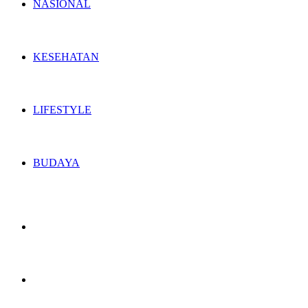
NASIONAL
KESEHATAN
LIFESTYLE
BUDAYA
Switch
skin
Search