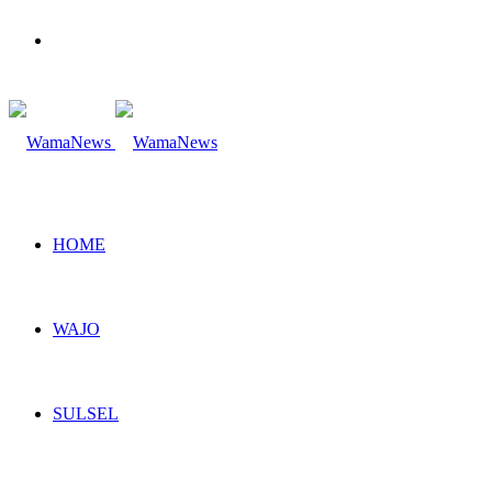
Search
for
HOME
WAJO
SULSEL