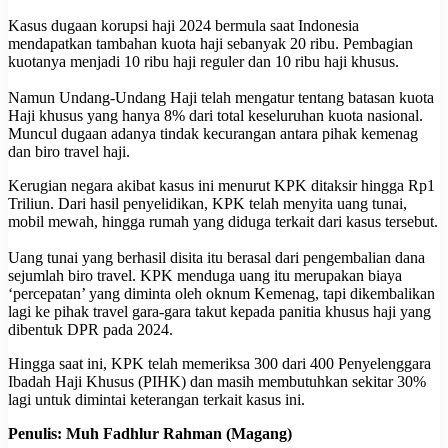
‎Kasus dugaan korupsi haji 2024 bermula saat Indonesia
mendapatkan tambahan kuota haji sebanyak 20 ribu. Pembagian
kuotanya menjadi 10 ribu haji reguler dan 10 ribu haji khusus.
‎Namun Undang-Undang Haji telah mengatur tentang batasan kuota
Haji khusus yang hanya 8% dari total keseluruhan kuota nasional.
Muncul dugaan adanya tindak kecurangan antara pihak kemenag
dan biro travel haji.
Kerugian negara akibat kasus ini menurut KPK ditaksir hingga Rp1
Triliun. Dari hasil penyelidikan, KPK telah menyita uang tunai,
mobil mewah, hingga rumah yang diduga terkait dari kasus tersebut.
Uang tunai yang berhasil disita itu berasal dari pengembalian dana
sejumlah biro travel. KPK menduga uang itu merupakan biaya
‘percepatan’ yang diminta oleh oknum Kemenag, tapi dikembalikan
lagi ke pihak travel gara-gara takut kepada panitia khusus haji yang
dibentuk DPR pada 2024.
Hingga saat ini, KPK telah memeriksa 300 dari 400 Penyelenggara
Ibadah Haji Khusus (PIHK) dan masih membutuhkan sekitar 30%
lagi untuk dimintai keterangan terkait kasus ini.
Penulis: Muh Fadhlur Rahman (Magang)