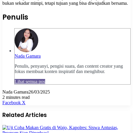
bukan sekadar mimpi, tetapi tujuan yang bisa diwujudkan bersama.
Penulis
Nada Gamara
Penulis, penyanyi, pengisi suara, dan content creator yang
fokus membuat konten inspiratif dan menghibur.
Lihat semua pos
Nada Gamara
26/03/2025
2 minutes read
Pinterest
WhatsApp
Share
Print
Facebook
X
via
Email
Related Articles