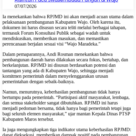
07/07/2026
Ia menekankan bahwa RPJMD ini akan menjadi acuan utama dalam
pelaksanaan pembangunan Kabupaten Wajo. Oleh karena itu,
dokumen ini harus disusun secara teliti melalui berbagai tahapan,
termasuk Forum Konsultasi Publik sebagai wadah untuk
mendiskusikan, memberikan masukan, dan memastikan
perencanaan berjalan sesuai visi “Wajo Maradeka.”
Dalam pemaparannya, Andi Rosman menekankan bahwa
pembangunan daerah harus dilakukan secara fokus, bertahap, dan
berkelanjutan. RPJMD ini disusun berdasarkan potensi dan
tantangan yang ada di Kabupaten Wajo, sehingga menjadi
komitmen pemerintah dalam menyelenggarakan urusan
pemerintahan dengan sebaik-baiknya.
Namun, menurutnya, keberhasilan pembangunan tidak hanya
bertumpu pada pemerintah. “Partisipasi aktif masyarakat, lembaga,
dan semua stakeholder sangat dibutuhkan. RPJMD ini harus
menjadi pedoman bersama, tidak hanya bagi pemerintah tetapi juga
bagi seluruh elemen masyarakat,” ujar mantan Kepala Dinas PTSP
Kabupaten Maros tersebut.
Ia juga mengungkapkan tiga indikator utama keberhasilan RPJMD:
dapat dieksekusi, memberikan dampak positif pada pembangunan