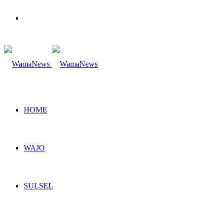
Search
for
HOME
WAJO
SULSEL