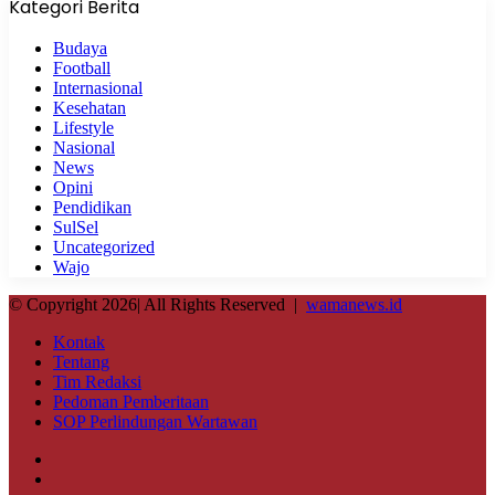
Kategori Berita
Budaya
Football
Internasional
Kesehatan
Lifestyle
Nasional
News
Opini
Pendidikan
SulSel
Uncategorized
Wajo
© Copyright 2026| All Rights Reserved |
wamanews.id
Kontak
Tentang
Tim Redaksi
Pedoman Pemberitaan
SOP Perlindungan Wartawan
Facebook
X