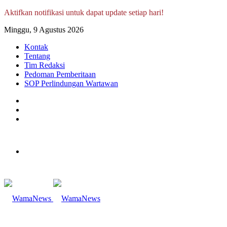
Aktifkan notifikasi untuk dapat update setiap hari!
Minggu, 9 Agustus 2026
Kontak
Tentang
Tim Redaksi
Pedoman Pemberitaan
SOP Perlindungan Wartawan
Log
In
Random
Article
Sidebar
Menu