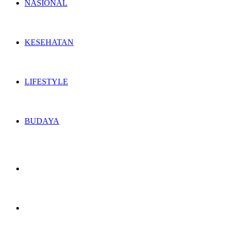
NASIONAL
KESEHATAN
LIFESTYLE
BUDAYA
Switch
skin
Search