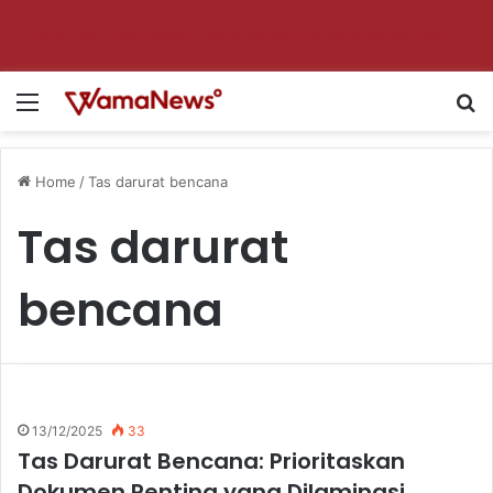
Aktifkan notifikasi untuk dapat update setiap hari!
Menu
S
Home
/
Tas darurat bencana
Tas darurat
bencana
13/12/2025
33
Tas Darurat Bencana: Prioritaskan
Dokumen Penting yang Dilaminasi,