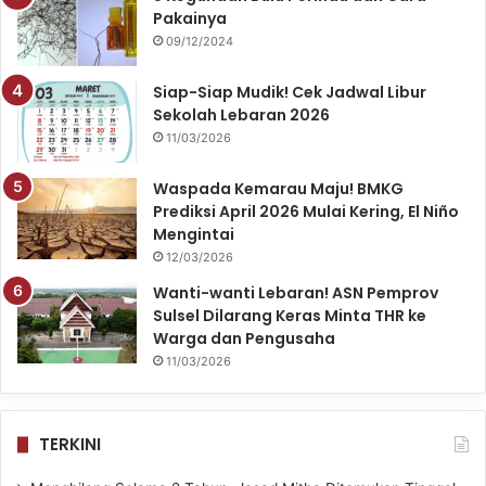
m
Pakainya
09/12/2024
Siap-Siap Mudik! Cek Jadwal Libur
Sekolah Lebaran 2026
11/03/2026
Waspada Kemarau Maju! BMKG
Prediksi April 2026 Mulai Kering, El Niño
Mengintai
12/03/2026
Wanti-wanti Lebaran! ASN Pemprov
Sulsel Dilarang Keras Minta THR ke
Warga dan Pengusaha
11/03/2026
TERKINI