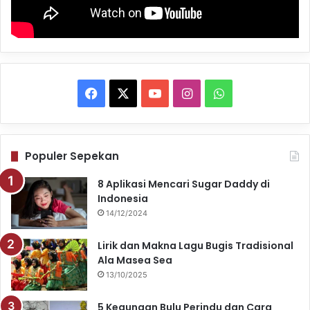
F
X
Y
I
W
a
o
n
h
c
u
s
a
Populer Sepekan
e
T
t
t
8 Aplikasi Mencari Sugar Daddy di
Indonesia
b
u
a
s
14/12/2024
o
b
g
A
Lirik dan Makna Lagu Bugis Tradisional
o
e
r
p
Ala Masea Sea
13/10/2025
k
a
p
5 Kegunaan Bulu Perindu dan Cara