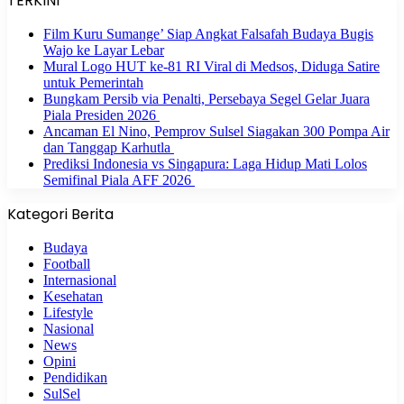
TERKINI
Film Kuru Sumange’ Siap Angkat Falsafah Budaya Bugis
Wajo ke Layar Lebar
Mural Logo HUT ke-81 RI Viral di Medsos, Diduga Satire
untuk Pemerintah
Bungkam Persib via Penalti, Persebaya Segel Gelar Juara
Piala Presiden 2026
Ancaman El Nino, Pemprov Sulsel Siagakan 300 Pompa Air
dan Tanggap Karhutla
Prediksi Indonesia vs Singapura: Laga Hidup Mati Lolos
Semifinal Piala AFF 2026
Kategori Berita
Budaya
Football
Internasional
Kesehatan
Lifestyle
Nasional
News
Opini
Pendidikan
SulSel