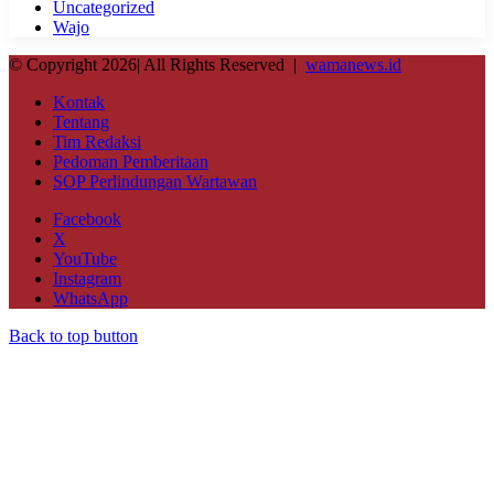
Uncategorized
Wajo
© Copyright 2026| All Rights Reserved |
wamanews.id
Kontak
Tentang
Tim Redaksi
Pedoman Pemberitaan
SOP Perlindungan Wartawan
Facebook
X
YouTube
Instagram
WhatsApp
Back to top button