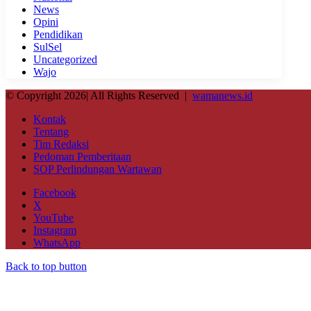
News
Opini
Pendidikan
SulSel
Uncategorized
Wajo
© Copyright 2026| All Rights Reserved |
wamanews.id
Kontak
Tentang
Tim Redaksi
Pedoman Pemberitaan
SOP Perlindungan Wartawan
Facebook
X
YouTube
Instagram
WhatsApp
Back to top button