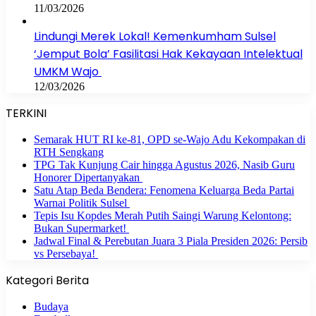
11/03/2026
Lindungi Merek Lokal! Kemenkumham Sulsel
‘Jemput Bola’ Fasilitasi Hak Kekayaan Intelektual
UMKM Wajo
12/03/2026
TERKINI
Semarak HUT RI ke-81, OPD se-Wajo Adu Kekompakan di
RTH Sengkang
TPG Tak Kunjung Cair hingga Agustus 2026, Nasib Guru
Honorer Dipertanyakan
Satu Atap Beda Bendera: Fenomena Keluarga Beda Partai
Warnai Politik Sulsel
Tepis Isu Kopdes Merah Putih Saingi Warung Kelontong:
Bukan Supermarket!
Jadwal Final & Perebutan Juara 3 Piala Presiden 2026: Persib
vs Persebaya!
Kategori Berita
Budaya