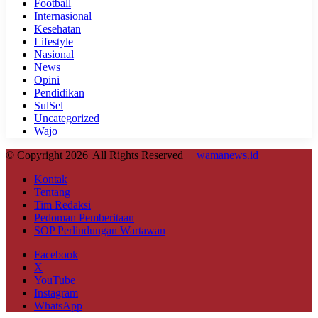
Football
Internasional
Kesehatan
Lifestyle
Nasional
News
Opini
Pendidikan
SulSel
Uncategorized
Wajo
© Copyright 2026| All Rights Reserved |
wamanews.id
Kontak
Tentang
Tim Redaksi
Pedoman Pemberitaan
SOP Perlindungan Wartawan
Facebook
X
YouTube
Instagram
WhatsApp