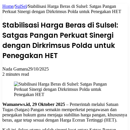
Home
/
SulSel
/
Stabilisasi Harga Beras di Sulsel: Satgas Pangan
for
Perkuat Sinergi dengan Dirkrimsus Polda untuk Penegakan HET
Stabilisasi Harga Beras di Sulsel:
Satgas Pangan Perkuat Sinergi
dengan Dirkrimsus Polda untuk
Penegakan HET
Nada Gamara
29/10/2025
2 minutes read
Wamanews.id, 29 Oktober 2025
– Pemerintah melalui Satuan
Tugas (Satgas) Pangan semakin memperketat pengawasan dan
penegakan hukum guna menjaga stabilitas harga pangan, khususnya
beras, agar tetap sesuai dengan Harga Eceran Tertinggi (HET).
Kali ini, fokus utama adalah sinergi kuat antara Satgas Pangan