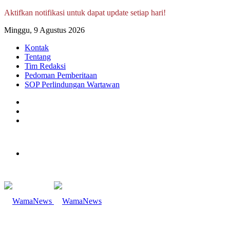
Aktifkan notifikasi untuk dapat update setiap hari!
Minggu, 9 Agustus 2026
Kontak
Tentang
Tim Redaksi
Pedoman Pemberitaan
SOP Perlindungan Wartawan
Log
In
Random
Article
Sidebar
Menu