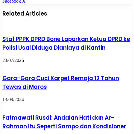
Pinterest
WhatsApp
Share
Print
Facebook
X
via
Email
Related Articles
Staf PPPK DPRD Bone Laporkan Ketua DPRD ke
Polisi Usai Diduga Dianiaya di Kantin
23/07/2026
Gara-Gara Cuci Karpet Remaja 12 Tahun
Tewas di Maros
13/09/2024
Fatmawati Rusdi: Andalan Hati dan Ar-
Rahman Itu Seperti Sampo dan Kondisioner