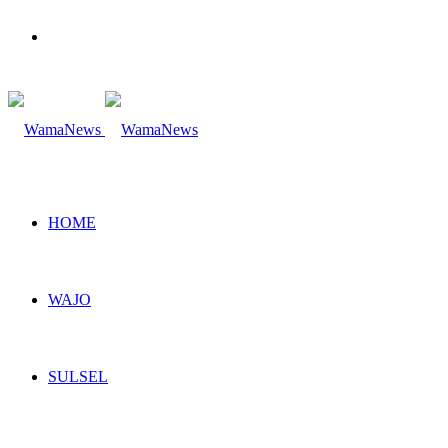
Search
for
HOME
WAJO
SULSEL