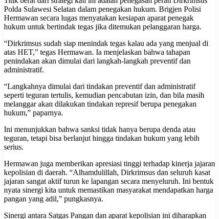
Titik berat dari strategi kali ini adalah penegasan peran Dirkrimsus
Polda Sulawesi Selatan dalam penegakan hukum. Brigjen Polisi
Hermawan secara lugas menyatakan kesiapan aparat penegak
hukum untuk bertindak tegas jika ditemukan pelanggaran harga.
“Dirkrimsus sudah siap menindak tegas kalau ada yang menjual di
atas HET,” tegas Hermawan. Ia menjelaskan bahwa tahapan
penindakan akan dimulai dari langkah-langkah preventif dan
administratif.
“Langkahnya dimulai dari tindakan preventif dan administratif
seperti teguran tertulis, kemudian pencabutan izin, dan bila masih
melanggar akan dilakukan tindakan represif berupa penegakan
hukum,” paparnya.
Ini menunjukkan bahwa sanksi tidak hanya berupa denda atau
teguran, tetapi bisa berlanjut hingga tindakan hukum yang lebih
serius.
Hermawan juga memberikan apresiasi tinggi terhadap kinerja jajaran
kepolisian di daerah. “Alhamdulillah, Dirkrimsus dan seluruh kasat
jajaran sangat aktif turun ke lapangan secara menyeluruh. Ini bentuk
nyata sinergi kita untuk memastikan masyarakat mendapatkan harga
pangan yang adil,” pungkasnya.
Sinergi antara Satgas Pangan dan aparat kepolisian ini diharapkan