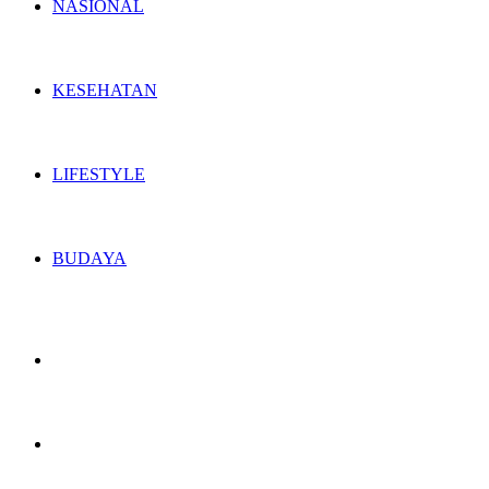
NASIONAL
KESEHATAN
LIFESTYLE
BUDAYA
Switch
skin
Search