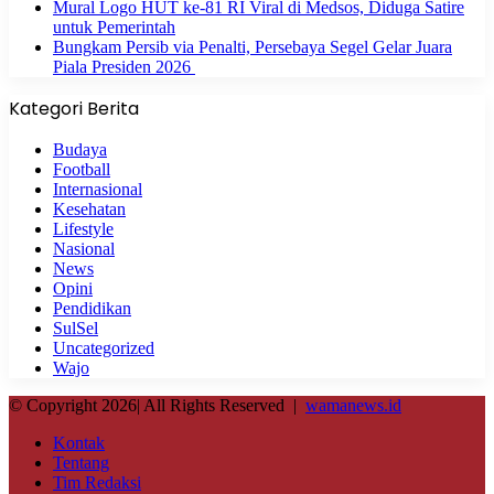
Mural Logo HUT ke-81 RI Viral di Medsos, Diduga Satire
untuk Pemerintah
Bungkam Persib via Penalti, Persebaya Segel Gelar Juara
Piala Presiden 2026
Kategori Berita
Budaya
Football
Internasional
Kesehatan
Lifestyle
Nasional
News
Opini
Pendidikan
SulSel
Uncategorized
Wajo
© Copyright 2026| All Rights Reserved |
wamanews.id
Kontak
Tentang
Tim Redaksi