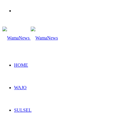
Search
for
HOME
WAJO
SULSEL