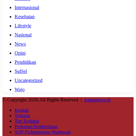
Internasional
Kesehatan
Lifestyle
Nasional
News
Opini
Pendidikan
SulSel
Uncategorized
Wajo
© Copyright 2026| All Rights Reserved |
wamanews.id
Kontak
Tentang
Tim Redaksi
Pedoman Pemberitaan
SOP Perlindungan Wartawan