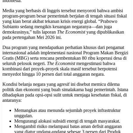
Indonesia.
Media yang berbasis di Inggris tersebut menyoroti bahwa ambisi
program-program besar pemerintah berjalan di tengah situasi fiskal
yang kian berat akibat tekanan krisis energi global. “Prabowo
Subianto sedang mengikis keuangan negaranya—dan juga
demokrasinya,” tulis laporan
The Economist
yang dipublikasikan
pada pertengahan Mei 2026 ini.
Dua program yang mendapatkan perhatian khusus dari pengamat
internasional adalah implementasi nasional Program Makan Bergizi
Gratis (MBG) serta rencana pembentukan 80 ribu koperasi desa di
seluruh pelosok negeri.
The Economist
mengestimasi bahwa
kombinasi dari proyek-proyek skala masif tersebut berpotensi
menyedot hingga 10 persen dari total anggaran negara.
Kondisi belanja negara yang agresif ini disebut memicu dilema
politik dan ekonomi yang buah simalakama bagi pemerintah. Istana
dihadapkan pada opsi-opsi sulit untuk menjaga kesehatan fiskal, di
antaranya:
Memangkas atau menunda sejumlah proyek infrastruktur
unggulan.
Mengurangi alokasi subsidi energi di tengah masyarakat.
Mengambil risiko melampaui batas aman defisit anggaran
yang diatur undang-undang sebesar 3 persen dari Produk