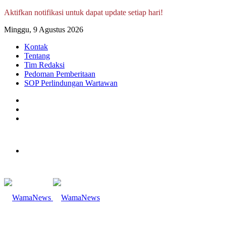
Aktifkan notifikasi untuk dapat update setiap hari!
Minggu, 9 Agustus 2026
Kontak
Tentang
Tim Redaksi
Pedoman Pemberitaan
SOP Perlindungan Wartawan
Log
In
Random
Article
Sidebar
Menu