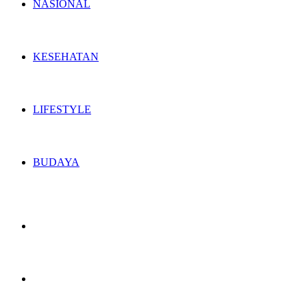
NASIONAL
KESEHATAN
LIFESTYLE
BUDAYA
Switch
skin
Search