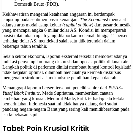
Domestik Bruto (PDB).
Kekhawatiran mengenai ketahanan anggaran ini berdampak
langsung pada sentimen pasar keuangan.
The Economist
mencatat
adanya arus modal asing keluar (
capital outflow
) dari pasar domestik
yang mencapai angka 6 miliar dolar AS. Kondisi ini memperparah
posisi nilai tukar rupiah yang dilaporkan melemah hingga 11 persen
terhadap dolar AS, mendekati salah satu titik terendah dalam
beberapa tahun terakhir.
Selain sektor ekonomi, laporan eksternal tersebut memotret adanya
indikasi penyempitan ruang ekspresi dan oposisi politik di tanah air.
Langkah politik di parlemen dinilai membuat fungsi kontrol legislatif
tidak berjalan optimal, ditambah mencuatnya kembali diskursus
mengenai restrukturisasi mekanisme pemilihan kepala daerah.
Menanggapi laporan berseri tersebut, peneliti senior dari
ISEAS–
Yusof Ishak Institute
, Made Supriatma, memberikan catatan
tambahan yang krusial. Menurut Made, kritik terhadap tata kelola
pemerintahan Indonesia saat ini tidak hanya datang dari sudut
pandang negara-negara Barat yang sering kali menitikberatkan pada
isu kebebasan sipil.
Tabel: Poin Krusial Kritik