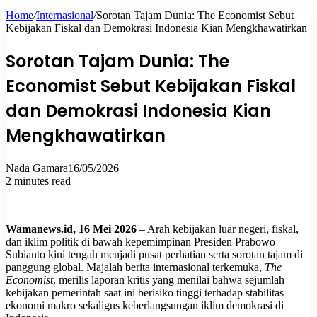
Home
/
Internasional
/
Sorotan Tajam Dunia: The Economist Sebut
for
Kebijakan Fiskal dan Demokrasi Indonesia Kian Mengkhawatirkan
Sorotan Tajam Dunia: The
Economist Sebut Kebijakan Fiskal
dan Demokrasi Indonesia Kian
Mengkhawatirkan
Nada Gamara
16/05/2026
2 minutes read
Wamanews.id, 16 Mei 2026
– Arah kebijakan luar negeri, fiskal,
dan iklim politik di bawah kepemimpinan Presiden Prabowo
Subianto kini tengah menjadi pusat perhatian serta sorotan tajam di
panggung global. Majalah berita internasional terkemuka,
The
Economist
, merilis laporan kritis yang menilai bahwa sejumlah
kebijakan pemerintah saat ini berisiko tinggi terhadap stabilitas
ekonomi makro sekaligus keberlangsungan iklim demokrasi di