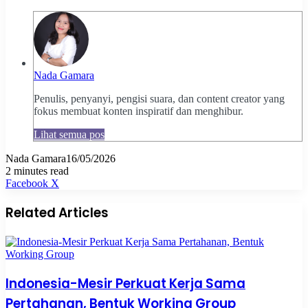
Nada Gamara
Penulis, penyanyi, pengisi suara, dan content creator yang
fokus membuat konten inspiratif dan menghibur.
Lihat semua pos
Nada Gamara
16/05/2026
2 minutes read
Pinterest
WhatsApp
Share
Print
Facebook
X
via
Email
Related Articles
Indonesia-Mesir Perkuat Kerja Sama
Pertahanan, Bentuk Working Group