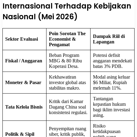
Internasional Terhadap Kebijakan
Nasional (Mei 2026)
Poin Sorotan The
Dampak Riil di
Sektor Evaluasi
Economist &
Lapangan
Pengamat
Beban Program
Potensi defisit
Fiskal / Anggaran
MBG & 80 Ribu
anggaran mendekati
Koperasi Desa.
batas 3% PDB.
Kekhawatiran
Modal asing keluar
Moneter & Pasar
investor global atas
$6 Miliar, Rupiah
stabilitas makro.
melemah 11%.
Tantangan
Kritik dari Kamar
kepastian hukum
Tata Kelola Bisnis
Dagang China soal
bagi iklim investasi
konsistensi regulasi.
asing.
Risiko
Penyempitan ruang
ketidakpuasan
Politik & Sipil
siber, kritik publik,
politik yang