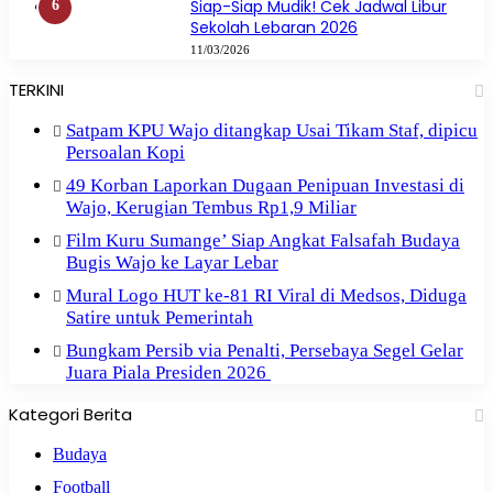
Siap-Siap Mudik! Cek Jadwal Libur
Sekolah Lebaran 2026
11/03/2026
TERKINI
Satpam KPU Wajo ditangkap Usai Tikam Staf, dipicu
Persoalan Kopi
49 Korban Laporkan Dugaan Penipuan Investasi di
Wajo, Kerugian Tembus Rp1,9 Miliar
Film Kuru Sumange’ Siap Angkat Falsafah Budaya
Bugis Wajo ke Layar Lebar
Mural Logo HUT ke-81 RI Viral di Medsos, Diduga
Satire untuk Pemerintah
Bungkam Persib via Penalti, Persebaya Segel Gelar
Juara Piala Presiden 2026
Kategori Berita
Budaya
Football