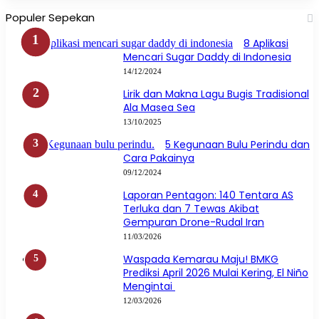
Facebook
X
YouTube
Instagram
WhatsApp
Populer Sepekan
8 Aplikasi
Mencari Sugar Daddy di Indonesia
14/12/2024
Lirik dan Makna Lagu Bugis Tradisional
Ala Masea Sea
13/10/2025
5 Kegunaan Bulu Perindu dan
Cara Pakainya
09/12/2024
Laporan Pentagon: 140 Tentara AS
Terluka dan 7 Tewas Akibat
Gempuran Drone-Rudal Iran
11/03/2026
Waspada Kemarau Maju! BMKG
Prediksi April 2026 Mulai Kering, El Niño
Mengintai
12/03/2026