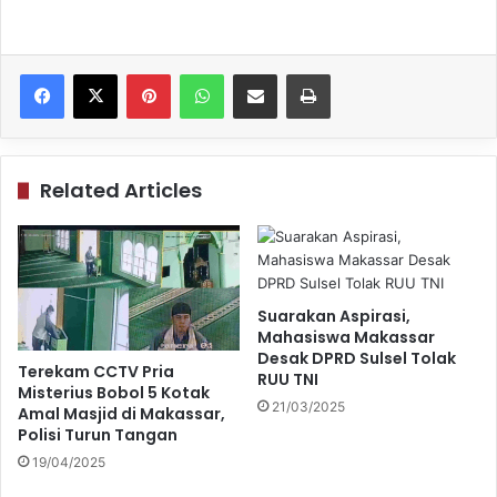
Pinterest
WhatsApp
Share via Email
Print
Related Articles
Suarakan Aspirasi,
Mahasiswa Makassar
Desak DPRD Sulsel Tolak
Terekam CCTV Pria
RUU TNI
Misterius Bobol 5 Kotak
21/03/2025
Amal Masjid di Makassar,
Polisi Turun Tangan
19/04/2025