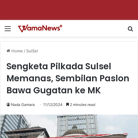
Aktifkan notifikasi untuk dapat update setiap hari!
Menu
Se
Home
/
SulSel
Sengketa Pilkada Sulsel
Memanas, Sembilan Paslon
Bawa Gugatan ke MK
Nada Gamara
11/12/2024
2 minutes read