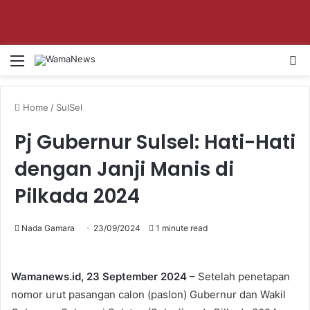
Aktifkan notifikasi untuk dapat update setiap hari!
Menu
Se
Home
/
SulSel
Pj Gubernur Sulsel: Hati-Hati
dengan Janji Manis di
Pilkada 2024
Nada Gamara
23/09/2024
1 minute read
Wamanews.id, 23 September 2024
– Setelah penetapan
nomor urut pasangan calon (paslon) Gubernur dan Wakil