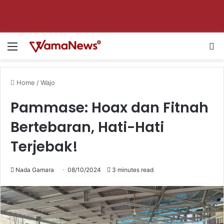
Aktifkan notifikasi untuk dapat update setiap hari!
Menu
Se
Home
/
Wajo
Pammase: Hoax dan Fitnah
Bertebaran, Hati-Hati
Terjebak!
Nada Gamara
08/10/2024
3 minutes read