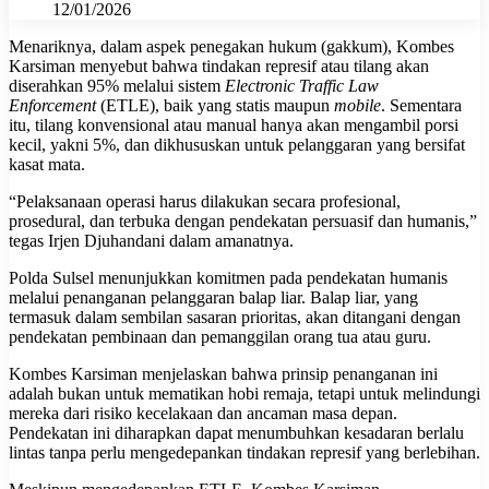
12/01/2026
Menariknya, dalam aspek penegakan hukum (gakkum), Kombes
Karsiman menyebut bahwa tindakan represif atau tilang akan
diserahkan 95% melalui sistem
Electronic Traffic Law
Enforcement
(ETLE), baik yang statis maupun
mobile
. Sementara
itu, tilang konvensional atau manual hanya akan mengambil porsi
kecil, yakni 5%, dan dikhususkan untuk pelanggaran yang bersifat
kasat mata.
“Pelaksanaan operasi harus dilakukan secara profesional,
prosedural, dan terbuka dengan pendekatan persuasif dan humanis,”
tegas Irjen Djuhandani dalam amanatnya.
Polda Sulsel menunjukkan komitmen pada pendekatan humanis
melalui penanganan pelanggaran balap liar. Balap liar, yang
termasuk dalam sembilan sasaran prioritas, akan ditangani dengan
pendekatan pembinaan dan pemanggilan orang tua atau guru.
Kombes Karsiman menjelaskan bahwa prinsip penanganan ini
adalah bukan untuk mematikan hobi remaja, tetapi untuk melindungi
mereka dari risiko kecelakaan dan ancaman masa depan.
Pendekatan ini diharapkan dapat menumbuhkan kesadaran berlalu
lintas tanpa perlu mengedepankan tindakan represif yang berlebihan.