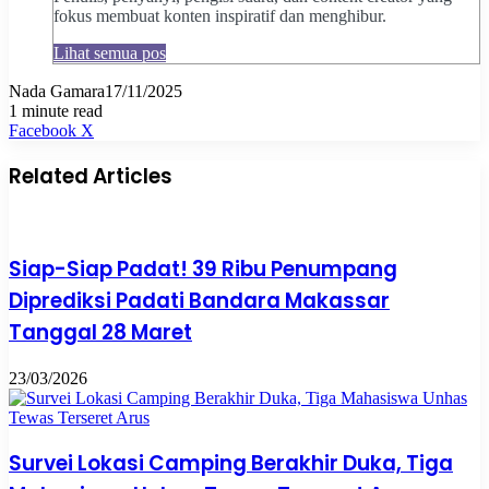
fokus membuat konten inspiratif dan menghibur.
Lihat semua pos
Nada Gamara
17/11/2025
1 minute read
Pinterest
WhatsApp
Share
Print
Facebook
X
via
Email
Related Articles
Siap-Siap Padat! 39 Ribu Penumpang
Diprediksi Padati Bandara Makassar
Tanggal 28 Maret
23/03/2026
Survei Lokasi Camping Berakhir Duka, Tiga