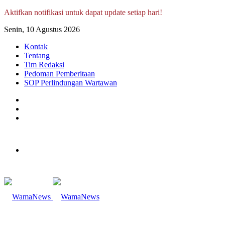
Aktifkan notifikasi untuk dapat update setiap hari!
Senin, 10 Agustus 2026
Kontak
Tentang
Tim Redaksi
Pedoman Pemberitaan
SOP Perlindungan Wartawan
Log
In
Random
Article
Sidebar
Menu