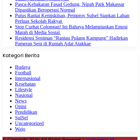
Pasca-Kebakaran Fasad Gedung, Nipah Park Makassar
Dipastikan Beroperasi Normal
Putus Rantai Kemiskinan, Pemprov Sulsel Siapkan Lahan
Perluas Sekolah Rakyat
Stop Curhat Colongan! Ini Bahaya Melampiaskan Emosi
Marah di Media Sosial
Residensi Seniman “Rantau Pulang Kampung” Hadirkan
Pameran Seni di Rumah Adat Atakkae
Kategori Berita
Budaya
Football
Internasional
Kesehatan
Lifestyle
Nasional
News
Opini
Pendidikan
SulSel
Uncategorized
Wajo
© Copyright 2026| All Rights Reserved |
wamanews.id