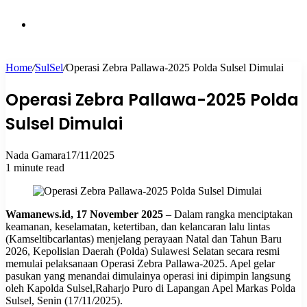
skin
Search
Home
/
SulSel
/
Operasi Zebra Pallawa-2025 Polda Sulsel Dimulai
for
Operasi Zebra Pallawa-2025 Polda
Sulsel Dimulai
Nada Gamara
17/11/2025
1 minute read
Wamanews.id, 17 November 2025
– Dalam rangka menciptakan
keamanan, keselamatan, ketertiban, dan kelancaran lalu lintas
(Kamseltibcarlantas) menjelang perayaan Natal dan Tahun Baru
2026, Kepolisian Daerah (Polda) Sulawesi Selatan secara resmi
memulai pelaksanaan Operasi Zebra Pallawa-2025. Apel gelar
pasukan yang menandai dimulainya operasi ini dipimpin langsung
oleh Kapolda Sulsel,
Raharjo Puro
di Lapangan Apel Markas Polda
Sulsel, Senin (17/11/2025).