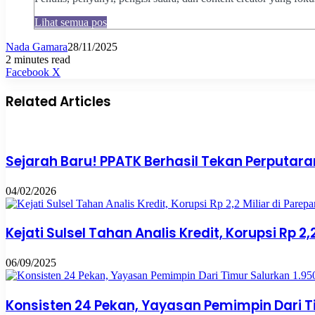
Lihat semua pos
Nada Gamara
28/11/2025
2 minutes read
Pinterest
WhatsApp
Share
Print
Facebook
X
via
Email
Related Articles
Sejarah Baru! PPATK Berhasil Tekan Perputaran
04/02/2026
Kejati Sulsel Tahan Analis Kredit, Korupsi Rp 
06/09/2025
Konsisten 24 Pekan, Yayasan Pemimpin Dari Ti