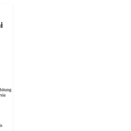
i
bitung
sia
is