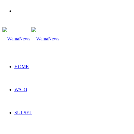
Search
for
HOME
WAJO
SULSEL