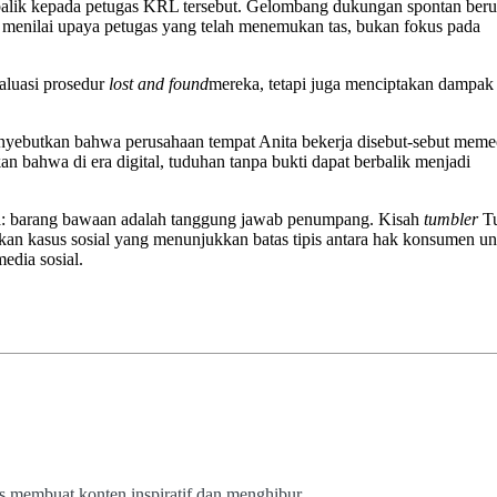
berbalik kepada petugas KRL tersebut. Gelombang dukungan spontan ber
 menilai upaya petugas yang telah menemukan tas, bukan fokus pada
aluasi prosedur
lost and found
mereka, tetapi juga menciptakan dampak
enyebutkan bahwa perusahaan tempat Anita bekerja disebut-sebut meme
n bahwa di era digital, tuduhan tanpa bukti dapat berbalik menjadi
 sama: barang bawaan adalah tanggung jawab penumpang. Kisah
tumbler
T
inkan kasus sosial yang menunjukkan batas tipis antara hak konsumen u
dia sosial.
us membuat konten inspiratif dan menghibur.