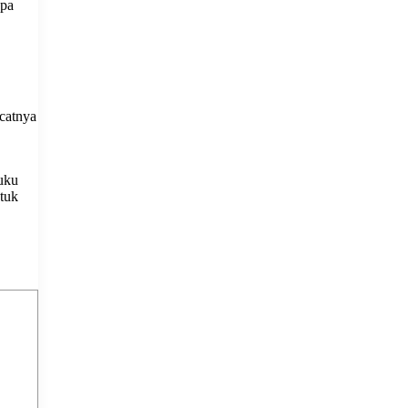
upa
catnya
uku
ntuk