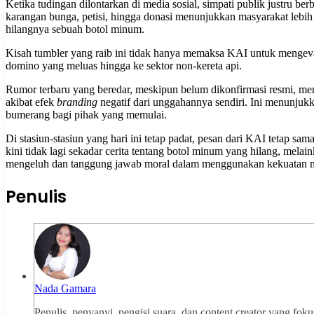
Ketika tudingan dilontarkan di media sosial, simpati publik justru 
karangan bunga, petisi, hingga donasi menunjukkan masyarakat lebih
hilangnya sebuah botol minum.
Kisah tumbler yang raib ini tidak hanya memaksa KAI untuk mengev
domino yang meluas hingga ke sektor non-kereta api.
Rumor terbaru yang beredar, meskipun belum dikonfirmasi resmi, m
akibat efek
branding
negatif dari unggahannya sendiri. Ini menunjukka
bumerang bagi pihak yang memulai.
Di stasiun-stasiun yang hari ini tetap padat, pesan dari KAI tetap
kini tidak lagi sekadar cerita tentang botol minum yang hilang, mela
mengeluh dan tanggung jawab moral dalam menggunakan kekuatan me
Penulis
Nada Gamara
Penulis, penyanyi, pengisi suara, dan content creator yang fok