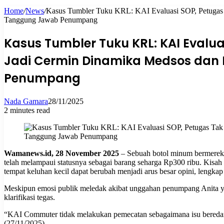
Home
/
News
/
Kasus Tumbler Tuku KRL: KAI Evaluasi SOP, Petugas T
for
Tanggung Jawab Penumpang
Kasus Tumbler Tuku KRL: KAI Evaluas
Jadi Cermin Dinamika Medsos dan
Penumpang
Nada Gamara
28/11/2025
2 minutes read
Wamanews.id, 28 November 2025
– Sebuah botol minum bermerek
telah melampaui statusnya sebagai barang seharga Rp300 ribu. Kisah
tempat keluhan kecil dapat berubah menjadi arus besar opini, lengka
Meskipun emosi publik meledak akibat unggahan penumpang Anita 
klarifikasi tegas.
“KAI Commuter tidak melakukan pemecatan sebagaimana isu bereda
(27/11/2025).