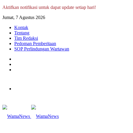
Aktifkan notifikasi untuk dapat update setiap hari!
Jumat, 7 Agustus 2026
Kontak
Tentang
Tim Redaksi
Pedoman Pemberitaan
SOP Perlindungan Wartawan
Log
In
Random
Article
Sidebar
Menu