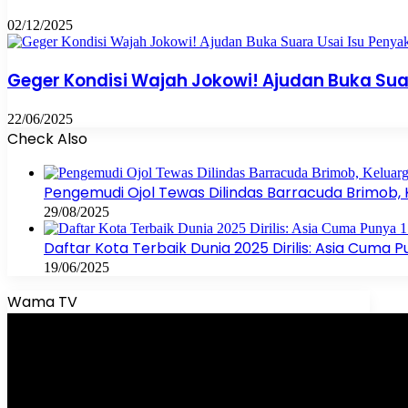
02/12/2025
Geger Kondisi Wajah Jokowi! Ajudan Buka Sua
22/06/2025
Check Also
Close
Pengemudi Ojol Tewas Dilindas Barracuda Brimob,
29/08/2025
Daftar Kota Terbaik Dunia 2025 Dirilis: Asia Cuma P
19/06/2025
Wama TV