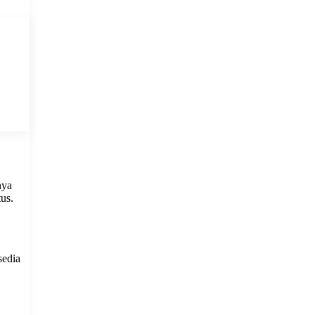
nya
us.
sedia