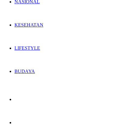
NASIONAL
KESEHATAN
LIFESTYLE
BUDAYA
Switch
skin
Search