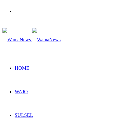
Search
for
HOME
WAJO
SULSEL