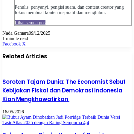
Penulis, penyanyi, pengisi suara, dan content creator yang
fokus membuat konten inspiratif dan menghibur.
Lihat semua pos
Nada Gamara
09/12/2025
1 minute read
Pinterest
WhatsApp
Share
Print
Facebook
X
via
Email
Related Articles
Sorotan Tajam Dunia: The Economist Sebut
Kebijakan Fiskal dan Demokrasi Indonesia
Kian Mengkhawatirkan
16/05/2026