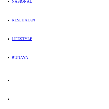
NASIONAL
KESEHATAN
LIFESTYLE
BUDAYA
Switch
skin
Search