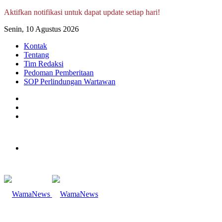
Aktifkan notifikasi untuk dapat update setiap hari!
Senin, 10 Agustus 2026
Kontak
Tentang
Tim Redaksi
Pedoman Pemberitaan
SOP Perlindungan Wartawan
Log
In
Random
Article
Sidebar
Menu