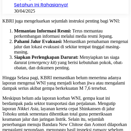
Setahun Ini Rahasianya!
30/04/2025
KBRI juga mengeluarkan sejumlah instruksi penting bagi WNI:
Memantau Informasi Resmi:
Terus memantau
perkembangan informasi melalui media resmi Jepang.
Pahami Jalur Evakuasi:
Memastikan pemahaman mengenai
jalur dan lokasi evakuasi di sekitar tempat tinggal masing-
masing.
Siapkan Perlengkapan Darurat:
Menyiapkan tas siaga
darurat (
emergency kit
) yang berisi kebutuhan pokok, obat-
obatan, dan dokumen penting.
Hingga Selasa pagi, KBRI memastikan belum menerima adanya
laporan mengenai WNI yang menjadi korban jiwa atau mengalami
dampak serius akibat gempa berkekuatan M 7,6 tersebut.
Meskipun belum ada laporan korban WNI, gempa kuat ini
berdampak pada sektor transportasi dan perjalanan. Mengutip
laporan
Nikkei Asia
, layanan kereta cepat Shinkansen di jalur
Tohoku untuk sementara dihentikan total guna pemeriksaan
keamanan jalur dan jaringan listrik. Selain itu, sejumlah
penerbangan menuju Bandara New Chitose dan Aomori dilaporkan
mengalami penundaan, menunggu hasil inspeksi
runway
sebelum