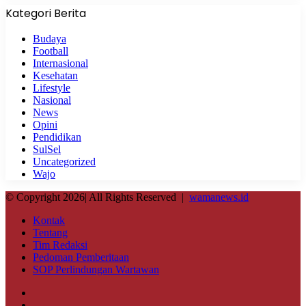
Kategori Berita
Budaya
Football
Internasional
Kesehatan
Lifestyle
Nasional
News
Opini
Pendidikan
SulSel
Uncategorized
Wajo
© Copyright 2026| All Rights Reserved |
wamanews.id
Kontak
Tentang
Tim Redaksi
Pedoman Pemberitaan
SOP Perlindungan Wartawan
Facebook
X