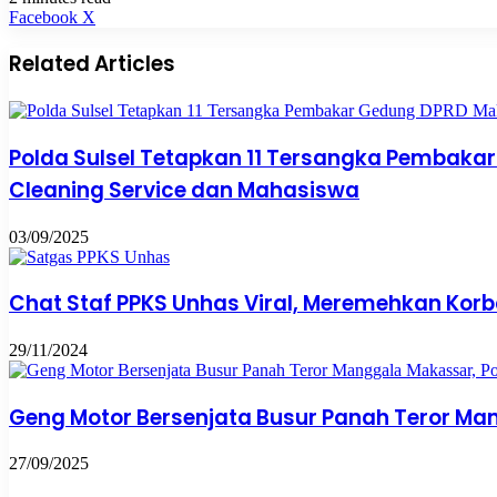
Pinterest
WhatsApp
Share
Print
Facebook
X
via
Email
Related Articles
Polda Sulsel Tetapkan 11 Tersangka Pembaka
Cleaning Service dan Mahasiswa
03/09/2025
Chat Staf PPKS Unhas Viral, Meremehkan Korb
29/11/2024
Geng Motor Bersenjata Busur Panah Teror Ma
27/09/2025