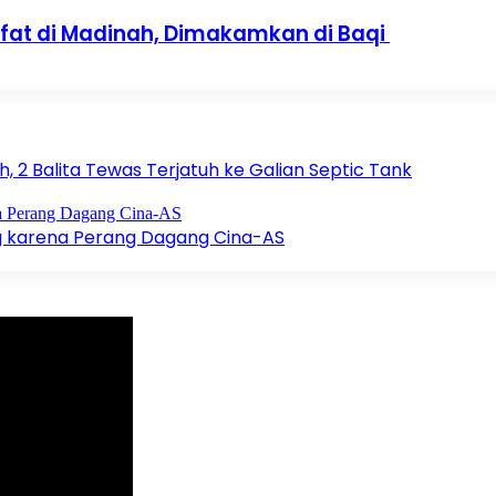
Wafat di Madinah, Dimakamkan di Baqi
 2 Balita Tewas Terjatuh ke Galian Septic Tank
g karena Perang Dagang Cina-AS