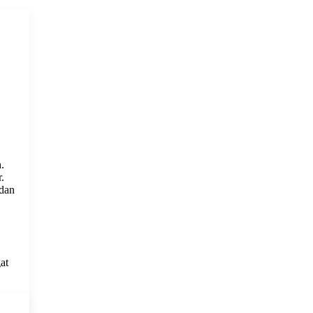
.
.
 dan
at