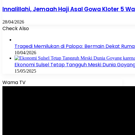
Innalillahi, Jemaah Haji Asal Gowa Kloter 5 
28/04/2026
Check Also
Close
Tragedi Memilukan di Palopo: Bermain Dekat Rumah,
10/04/2026
Ekonomi Sulsel Tetap Tangguh Meski Dunia Goyan
15/05/2025
Wama TV