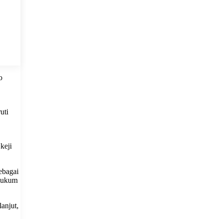
o
uti
keji
ebagai
 hukum
anjut,