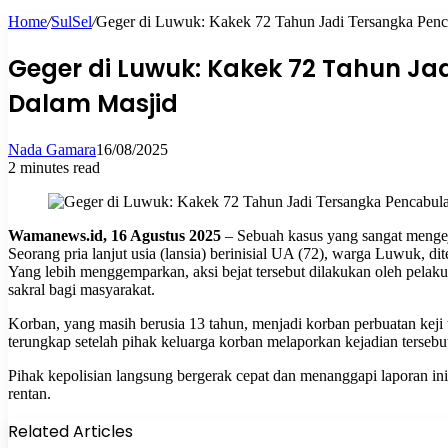
Home
/
SulSel
/
Geger di Luwuk: Kakek 72 Tahun Jadi Tersangka Penc
for
Geger di Luwuk: Kakek 72 Tahun Ja
Dalam Masjid
Nada Gamara
16/08/2025
2 minutes read
Wamanews.id, 16 Agustus 2025
– Sebuah kasus yang sangat mengej
Seorang pria lanjut usia (lansia) berinisial UA (72), warga Luwuk, 
Yang lebih menggemparkan, aksi bejat tersebut dilakukan oleh pelak
sakral bagi masyarakat.
Korban, yang masih berusia 13 tahun, menjadi korban perbuatan keji 
terungkap setelah pihak keluarga korban melaporkan kejadian terseb
Pihak kepolisian langsung bergerak cepat dan menanggapi laporan ini
rentan.
Related Articles