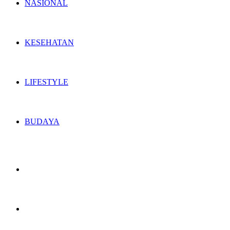
NASIONAL
KESEHATAN
LIFESTYLE
BUDAYA
Switch
skin
Search