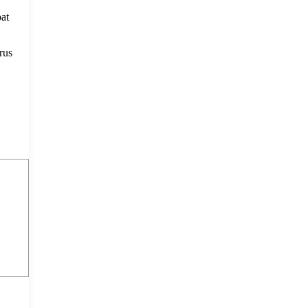
at
rus