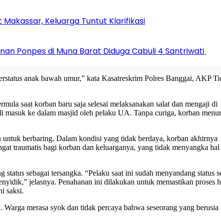
t Makassar, Keluarga Tuntut Klarifikasi
pinan Ponpes di Muna Barat Diduga Cabuli 4 Santriwati
berstatus anak bawah umur,” kata Kasatreskrim Polres Banggai, AKP Ti
rmula saat korban baru saja selesai melaksanakan salat dan mengaji di
li masuk ke dalam masjid oleh pelaku UA. Tanpa curiga, korban menur
untuk berbaring. Dalam kondisi yang tidak berdaya, korban akhirnya
ngat traumatis bagi korban dan keluarganya, yang tidak menyangka hal 
tatus sebagai tersangka. “Pelaku saat ini sudah menyandang status s
enyidik,” jelasnya. Penahanan ini dilakukan untuk memastikan proses
i saksi.
Warga merasa syok dan tidak percaya bahwa seseorang yang berusia l