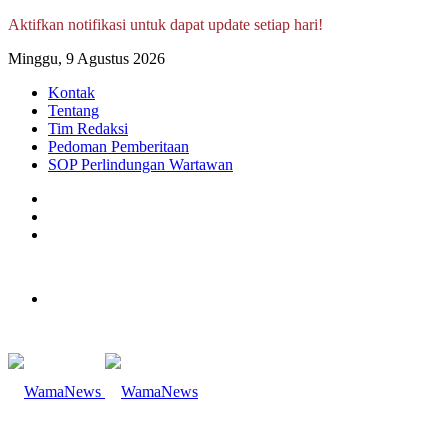
Aktifkan notifikasi untuk dapat update setiap hari!
Minggu, 9 Agustus 2026
Kontak
Tentang
Tim Redaksi
Pedoman Pemberitaan
SOP Perlindungan Wartawan
Log
In
Random
Article
Sidebar
Menu