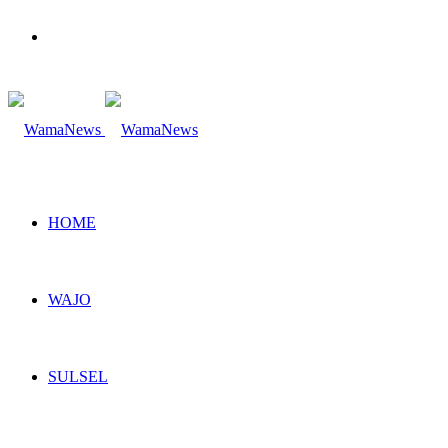
Search
for
HOME
WAJO
SULSEL