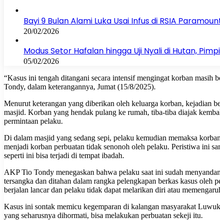
Bayi 9 Bulan Alami Luka Usai Infus di RSIA Paramoun
20/02/2026
Modus Setor Hafalan hingga Uji Nyali di Hutan, Pim
05/02/2026
“Kasus ini tengah ditangani secara intensif mengingat korban masih 
Tondy, dalam keterangannya, Jumat (15/8/2025).
Menurut keterangan yang diberikan oleh keluarga korban, kejadian be
masjid. Korban yang hendak pulang ke rumah, tiba-tiba diajak kemba
permintaan pelaku.
Di dalam masjid yang sedang sepi, pelaku kemudian memaksa korban 
menjadi korban perbuatan tidak senonoh oleh pelaku. Peristiwa ini sa
seperti ini bisa terjadi di tempat ibadah.
AKP Tio Tondy menegaskan bahwa pelaku saat ini sudah menyandang s
tersangka dan ditahan dalam rangka pelengkapan berkas kasus oleh p
berjalan lancar dan pelaku tidak dapat melarikan diri atau memengaruh
Kasus ini sontak memicu kegemparan di kalangan masyarakat Luwuk. 
yang seharusnya dihormati, bisa melakukan perbuatan sekeji itu.