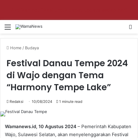
Aktifkan notifikasi untuk dapat update setiap hari!
Menu
Se
Home
/
Budaya
Festival Danau Tempe 2024
di Wajo dengan Tema
“Harmony Tempe Lake”
Redaksi
10/08/2024
1 minute read
Wamanews.id, 10 Agustus 2024
– Pemerintah Kabupaten
Wajo, Sulawesi Selatan, akan menyelenggarakan Festival