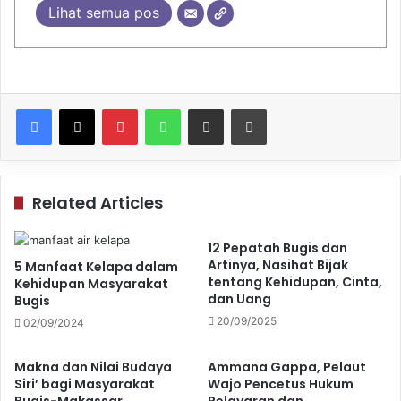
Lihat semua pos
Pinterest
WhatsApp
Share via Email
Print
Related Articles
12 Pepatah Bugis dan
Artinya, Nasihat Bijak
5 Manfaat Kelapa dalam
tentang Kehidupan, Cinta,
Kehidupan Masyarakat
dan Uang
Bugis
20/09/2025
02/09/2024
Makna dan Nilai Budaya
Ammana Gappa, Pelaut
Siri’ bagi Masyarakat
Wajo Pencetus Hukum
Bugis-Makassar
Pelayaran dan